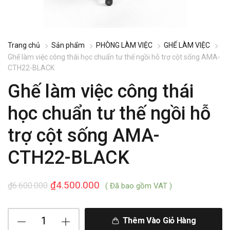
Trang chủ
Sản phẩm
PHÒNG LÀM VIỆC
GHẾ LÀM VIỆC
Ghế làm việc công thái học chuẩn tư thế ngồi hỗ trợ cột sống AMA-
CTH22-BLACK
Ghế làm việc công thái
học chuẩn tư thế ngồi hỗ
trợ cột sống AMA-
CTH22-BLACK
₫
4.500.000
₫
6.600.000
( Đã bao gồm VAT )
Thêm Vào Giỏ Hàng