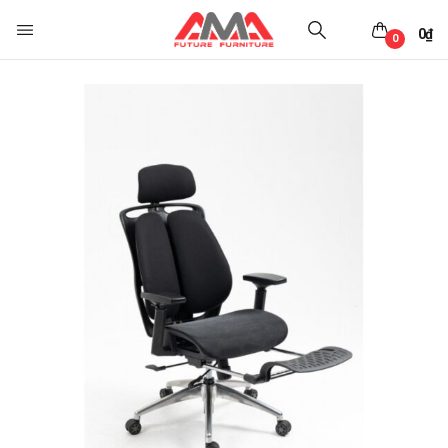
0
₫
0