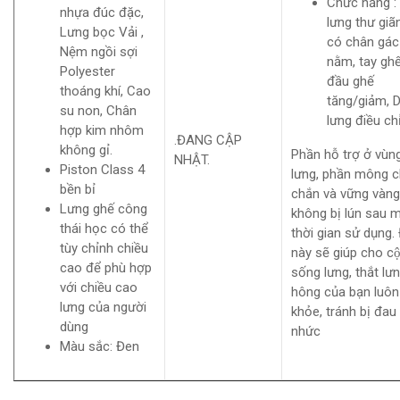
Chức năng :
nhựa đúc đặc,
lưng thư giãn
Lưng bọc Vải ,
có chân gác
Nệm ngồi sợi
nằm, tay ghế
Polyester
đầu ghế
thoáng khí, Cao
tăng/giảm, 
su non, Chân
lưng điều ch
hợp kim nhôm
.ĐANG CẬP
không gỉ.
Phần hỗ trợ ở vùn
NHẬT.
Piston Class 4
lưng, phần mông c
bền bỉ
chắn và vững vàng
Lưng ghế công
không bị lún sau m
thái học có thể
thời gian sử dụng. 
tùy chỉnh chiều
này sẽ giúp cho cô
cao để phù hợp
sống lưng, thắt lưn
với chiều cao
hông của bạn luôn
lưng của người
khỏe, tránh bị đau
dùng
nhức
Màu sắc: Đen