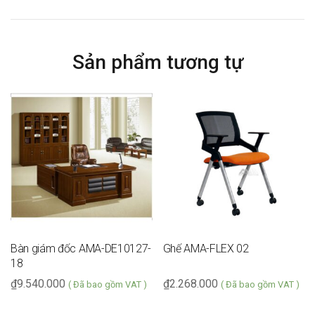
Sản phẩm tương tự
Bàn giám đốc AMA-DE10127-
Ghế AMA-FLEX 02
18
₫
9.540.000
₫
2.268.000
( Đã bao gồm VAT )
( Đã bao gồm VAT )