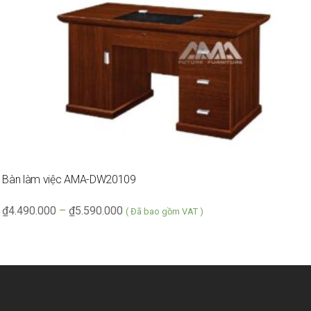
Bàn làm việc AMA-DW20109
G
₫
4.490.000
–
₫
5.590.000
₫
( Đã bao gồm VAT )