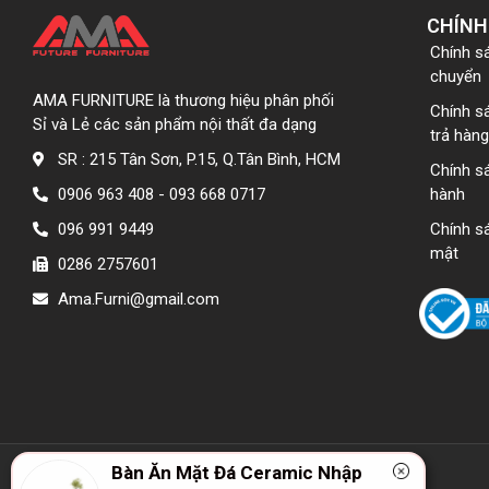
CHÍNH
Chính s
chuyển
AMA FURNITURE là thương hiệu phân phối
Chính s
Sỉ và Lẻ các sản phẩm nội thất đa dạng
trả hàng
SR : 215 Tân Sơn, P.15, Q.Tân Bình, HCM
Chính s
0906 963 408 - 093 668 0717
hành
096 991 9449
Chính s
mật
0286 2757601
Ama.Furni@gmail.com
Bàn Ăn Mặt Đá Ceramic Nhập