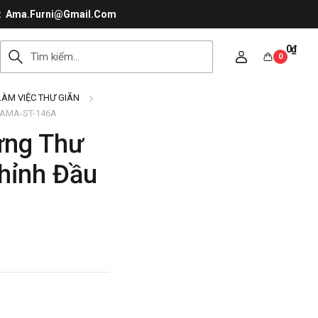
Ama.Furni@Gmail.Com
0
₫
0
LÀM VIỆC THƯ GIÃN
u AMA-ST-146A
ưng Thư
Chỉnh Đầu