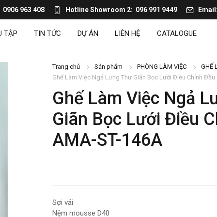
0906 963 408
Hotline Showroom 2
096 991 9449
Email
U TẬP
TIN TỨC
DỰ ÁN
LIÊN HỆ
CATALOGUE
Trang chủ
Sản phẩm
PHÒNG LÀM VIỆC
GHẾ 
Ghế Làm Việc Ngả Lưng Thư Giãn Bọc Lưới Điều Chỉnh Đầ
Ghế Làm Việc Ngả L
Giãn Bọc Lưới Điều 
AMA-ST-146A
Sợi vải
Nệm mousse D40