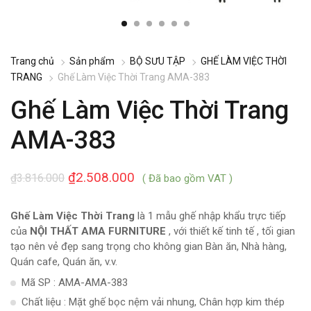
Trang chủ
Sản phẩm
BỘ SƯU TẬP
GHẾ LÀM VIỆC THỜI
TRANG
Ghế Làm Việc Thời Trang AMA-383
Ghế Làm Việc Thời Trang
AMA-383
₫
2.508.000
₫
3.816.000
( Đã bao gồm VAT )
Ghế Làm Việc Thời Trang
là 1 mẫu ghế nhập khẩu trực tiếp
của
NỘI THẤT AMA FURNITURE
, với thiết kế tinh tế , tối gian
tạo nên vẻ đẹp sang trọng cho không gian Bàn ăn, Nhà hàng,
Quán cafe, Quán ăn, v.v.
Mã SP : AMA-AMA-383
Chất liệu : Mặt ghế bọc nệm vải nhung, Chân hợp kim thép