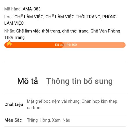
Mã hàng:
AMA-383
Loại:
GHẾ LÀM VIỆC
,
GHẾ LÀM VIỆC THỜI TRANG
,
PHÒNG
LÀM VIỆC
Nhãn:
Ghế làm việc thời trang
,
ghế thời trang
,
Ghế Văn Phòng
Thời Trang
Đã bán 49/100
Mô tả
Thông tin bổ sung
Mặt ghế bọc nệm vải nhung, Chân hợp kim thép
Chất Liệu
carbon.
Màu Sắc
Trắng, Hồng, Xám, Nâu