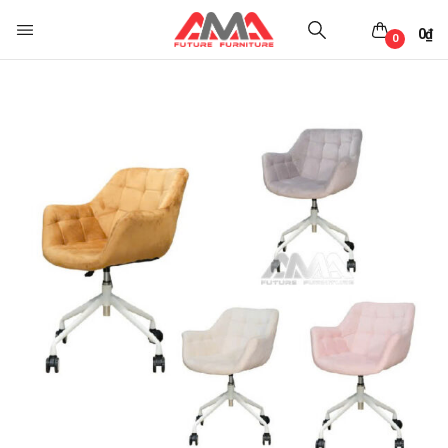
0
₫
0