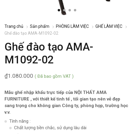
Trang chủ
Sản phẩm
PHÒNG LÀM VIỆC
GHẾ LÀM VIỆC
Ghế đào tạo AMA-M1092-02
Ghế đào tạo AMA-
M1092-02
₫
1.080.000
( Đã bao gồm VAT )
Mẫu ghế nhập khẩu trực tiếp của NỘI THẤT AMA
FURNITURE , với thiết kế tinh tế , tối gian tạo nên vẻ đẹp
sang trọng cho không gian Công ty, phòng họp, trường học
v.v.
Tính năng :
Chất lượng bền chắc, sử dụng lâu dài