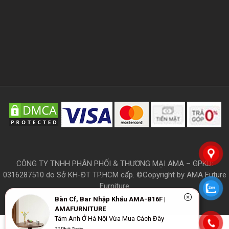
CÔNG TY TNHH PHÂN PHỐI & THƯƠNG MẠI AMA – GPKD:
0316287510 do Sở KH-ĐT TP.HCM cấp. ©Copyright by AMA Future
Furniture
Bàn Cf, Bar Nhập Khẩu AMA-B16F |
AMAFURNITURE
Tâm Anh Ở Hà Nội Vừa Mua Cách Đây
THÔNG TIN