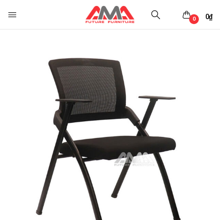
0
₫
0