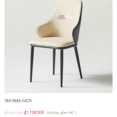
Ghế AMA-GA29
₫
1.128.000
₫
1.656.000
( Đã bao gồm VAT )