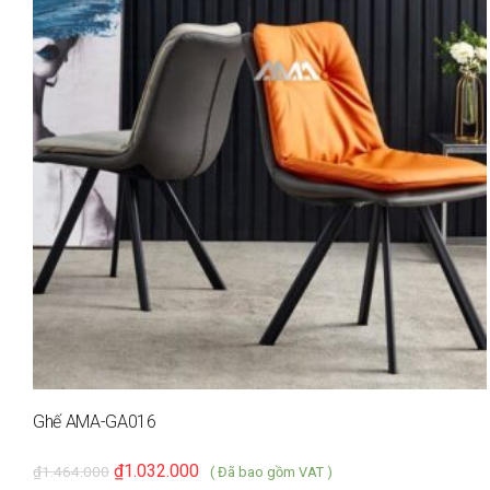
Ghế AMA-GA016
₫
1.032.000
₫
1.464.000
( Đã bao gồm VAT )