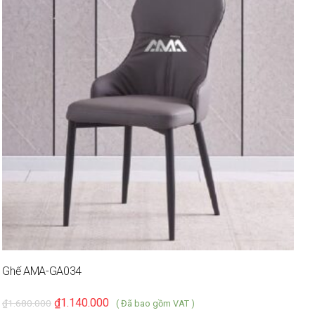
G
₫
Ghế AMA-GA034
₫
1.140.000
₫
1.680.000
( Đã bao gồm VAT )