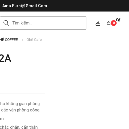
Ama.Furni@Gmail.Com
0
₫
0
HẾ COFFEE
Ghế Cafe
2A
ho không gian phòng
ở các văn phòng công.
ẩm
chắc chắn, cẩn thận.