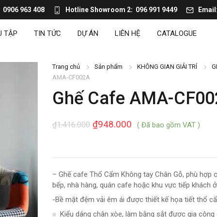
0906 963 408
Hotline Showroom 2
096 991 9449
Email
U TẬP
TIN TỨC
DỰ ÁN
LIÊN HỆ
CATALOGUE
Trang chủ
Sản phẩm
KHÔNG GIAN GIẢI TRÍ
G
AMA-CF002A
Ghế Cafe AMA-CF00
₫
948.000
₫
1.416.000
( Đã bao gồm VAT )
– Ghế cafe Thổ Cẩm Không tay Chân Gỗ, phù hợp c
bếp, nhà hàng, quán cafe hoặc khu vực tiếp khách 
-Bề mặt đệm vải êm ái được thiết kế họa tiết thổ c
Kiểu dáng chân xòe, làm bằng sắt được gia công 