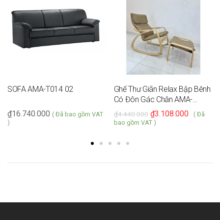
SOFA AMA-T014 02
Ghế Thư Giãn Relax Bập Bênh
Có Đôn Gác Chân AMA-
TG004
₫
16.740.000
₫
3.108.000
₫
4.440.000
( Đã bao gồm VAT
( Đã
)
bao gồm VAT )