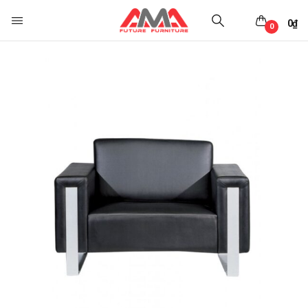
0
₫
0