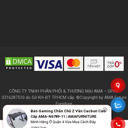
CÔNG TY TNHH PHÂN PHỐI & THƯƠNG MẠI AMA – GPKD:
0316287510 do Sở KH-ĐT TP.HCM cấp. ©Copyright by AMA Future
Furniture
Bàn Gaming Chân Chữ Z Vân Cacbon Cao
Cấp AMA-N6789-11 | AMAFURNITURE
Minh Hằng Ở Quận 4 Vừa Mua Cách Đây
THÔNG TIN
14 Phút Trước