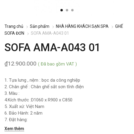
Trang chủ
Sản phẩm
NHÀ HÀNG KHÁCH SẠN SPA
GHẾ
SOFA ĐƠN
SOFA AMA-A043 01
SOFA AMA-A043 01
₫
12.900.000
( Đã bao gồm VAT )
1. Tựa lưng , nệm : bọc da công nghiệp
2. Chân ghế : Chân ghế sắt sơn tĩnh điện
3. Màu :
4.Kích thước :D1060 x R900 x C850
5. Xuất xứ: Việt Nam
6. Bảo Hành: 2 năm
7. Đặt hàng:
Xem thêm