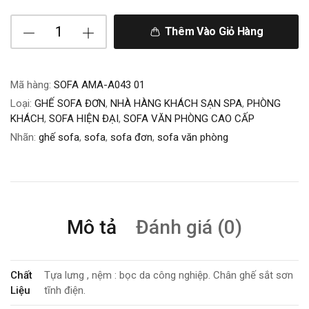
Thêm Vào Giỏ Hàng
Mã hàng:
SOFA AMA-A043 01
Loại:
GHẾ SOFA ĐƠN
,
NHÀ HÀNG KHÁCH SẠN SPA
,
PHÒNG
KHÁCH
,
SOFA HIỆN ĐẠI
,
SOFA VĂN PHÒNG CAO CẤP
Nhãn:
ghế sofa
,
sofa
,
sofa đơn
,
sofa văn phòng
Mô tả
Đánh giá (0)
Chất
Tựa lưng , nệm : bọc da công nghiệp. Chân ghế sắt sơn
Liệu
tĩnh điện.