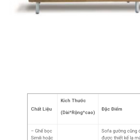
Kích Thước
Chất Liệu
Đặc Điểm
(Dài*Rộng*cao)
– Ghế bọc
Sofa gường cũng đư
Simili hoặc
được thiết kế lạ mắ