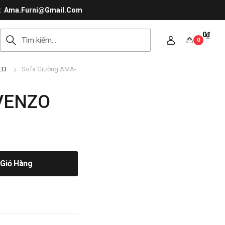
Ama.Furni@Gmail.Com
0
₫
0
ED
Sofa Giường AMA-
VENZO
Giỏ Hàng