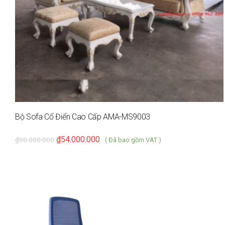
Bộ Sofa Cổ Điển Cao Cấp AMA-MS9003
₫
54.000.000
₫
90.000.000
( Đã bao gồm VAT )