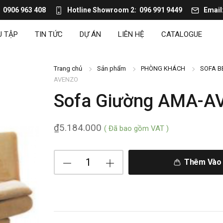
0906 963 408
Hotline Showroom 2
096 991 9449
Email
U TẬP
TIN TỨC
DỰ ÁN
LIÊN HỆ
CATALOGUE
Trang chủ
Sản phẩm
PHÒNG KHÁCH
SOFA B
AVENZO
Sofa Giường AMA-A
₫
5.184.000
( Đã bao gồm VAT )
Thêm Vào 