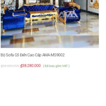
Bộ Sofa Cổ Điển Cao Cấp AMA-MS9002
S
₫
38.280.000
₫
₫
58.800.000
( Đã bao gồm VAT )