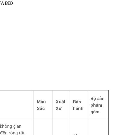
FA BED
Bộ sản
Màu
Xuất
Bảo
phẩm
Sắc
Xứ
hành
gồm
 không gian
đến rộng rãi.