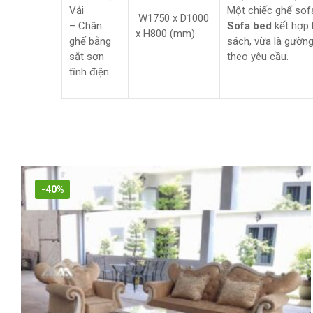
Vải
Một chiếc ghế sof
W1750 x D1000
– Chân
Sofa bed
kết hợp
x H800 (mm)
ghế bằng
sách, vừa là gường
sắt sơn
theo yêu cầu.
tĩnh điện
.
-40%