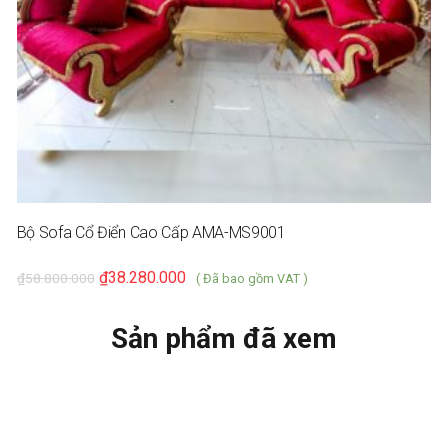
Bộ Sofa Cổ Điển Cao Cấp AMA-MS9001
₫
38.280.000
₫
58.800.000
( Đã bao gồm VAT )
Sản phẩm đã xem