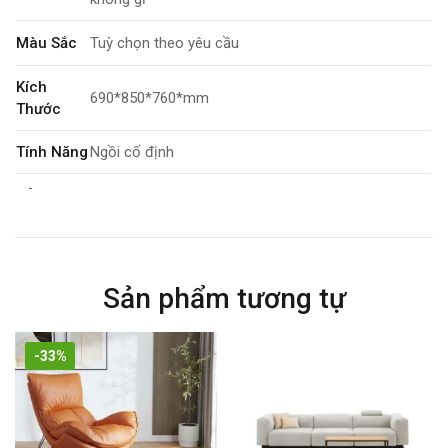
Màu Sắc
Tuỳ chọn theo yêu cầu
Kích
690*850*760*mm
Thước
Tính Năng
Ngồi cố định
Bảo Hành
2 năm
Sản phẩm tương tự
-33%