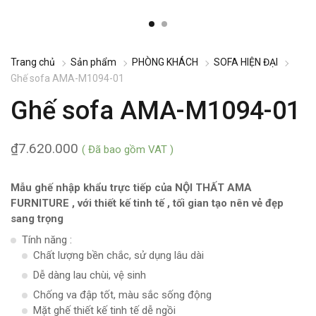
Trang chủ
Sản phẩm
PHÒNG KHÁCH
SOFA HIỆN ĐẠI
Ghế sofa AMA-M1094-01
Ghế sofa AMA-M1094-01
₫
7.620.000
( Đã bao gồm VAT )
Mẫu ghế nhập khẩu trực tiếp của NỘI THẤT AMA
FURNITURE , với thiết kế tinh tế , tối gian tạo nên vẻ đẹp
sang trọng
Tính năng :
Chất lượng bền chắc, sử dụng lâu dài
Dễ dàng lau chùi, vệ sinh
Chống va đập tốt, màu sắc sống động
Mặt ghế thiết kế tinh tế dễ ngồi