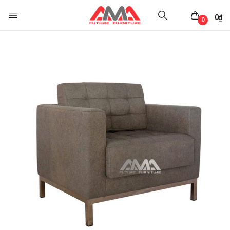
0
₫
0