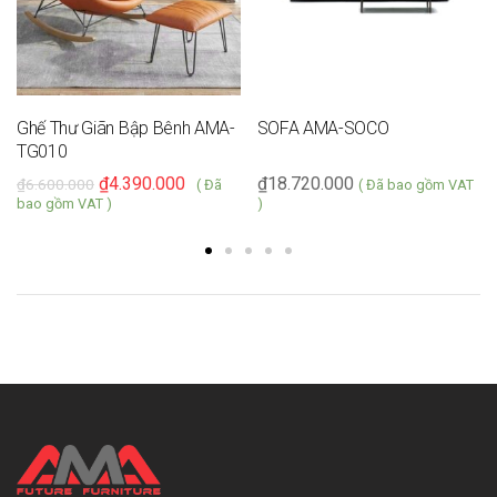
Ghế Thư Giãn Bập Bênh AMA-
SOFA AMA-SOCO
TG010
₫
4.390.000
₫
18.720.000
₫
6.600.000
( Đã
( Đã bao gồm VAT
bao gồm VAT )
)