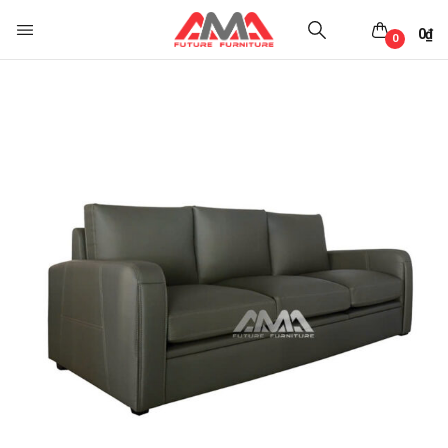
0
₫
0