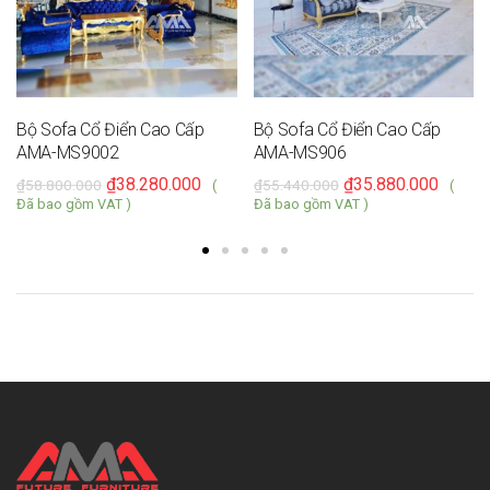
Bộ Sofa Cổ Điển Cao Cấp
Bộ Sofa Cổ Điển Cao Cấp
AMA-MS9002
AMA-MS906
₫
38.280.000
₫
35.880.000
₫
58.800.000
₫
55.440.000
(
(
Đã bao gồm VAT )
Đã bao gồm VAT )