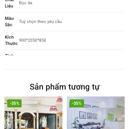
Bọc da
Liệu
Màu
Tuỳ chọn theo yêu cầu
Sắc
Kích
900*2050*850
Thước
Tính
3 chỗ
Năng
Bảo
2 năm
Hành
Sản phẩm tương tự
-35%
-35%