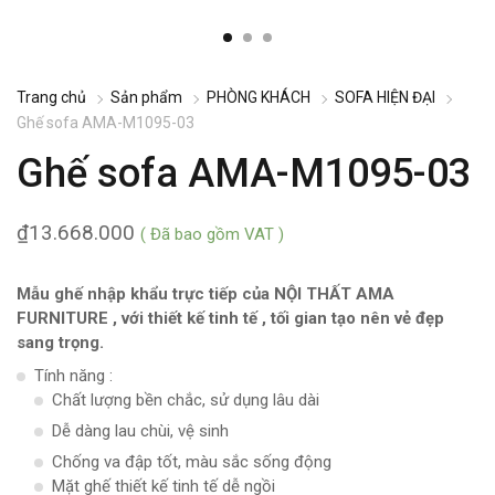
Trang chủ
Sản phẩm
PHÒNG KHÁCH
SOFA HIỆN ĐẠI
Ghế sofa AMA-M1095-03
Ghế sofa AMA-M1095-03
₫
13.668.000
( Đã bao gồm VAT )
Mẫu ghế nhập khẩu trực tiếp của NỘI THẤT AMA
FURNITURE , với thiết kế tinh tế , tối gian tạo nên vẻ đẹp
sang trọng.
Tính năng :
Chất lượng bền chắc, sử dụng lâu dài
Dễ dàng lau chùi, vệ sinh
Chống va đập tốt, màu sắc sống động
Mặt ghế thiết kế tinh tế dễ ngồi