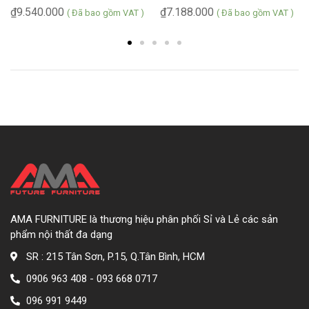
₫
9.540.000
₫
7.188.000
( Đã bao gồm VAT )
( Đã bao gồm VAT )
AMA FURNITURE là thương hiệu phân phối Sỉ và Lẻ các sản
phẩm nội thất đa dạng
SR : 215 Tân Sơn, P.15, Q.Tân Bình, HCM
0906 963 408 - 093 668 0717
096 991 9449