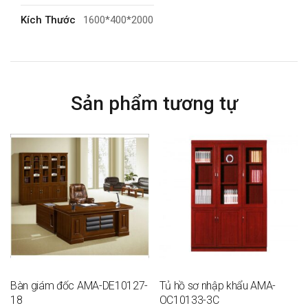
Kích Thước
1600*400*2000
Tính Năng
4 kiếng
Bảo Hành
1 năm
Sản phẩm tương tự
Bàn giám đốc AMA-DE10127-
Tủ hồ sơ nhập khẩu AMA-
18
OC10133-3C