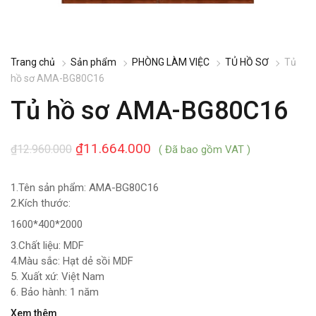
Trang chủ
Sản phẩm
PHÒNG LÀM VIỆC
TỦ HỒ SƠ
Tủ
hồ sơ AMA-BG80C16
Tủ hồ sơ AMA-BG80C16
₫
11.664.000
₫
12.960.000
( Đã bao gồm VAT )
1.Tên sản phẩm: AMA-BG80C16
2.Kích thước:
1600*400*2000
3.Chất liệu: MDF
4.Màu sắc: Hạt dẻ sồi MDF
5. Xuất xứ: Việt Nam
6. Bảo hành: 1 năm
Xem thêm