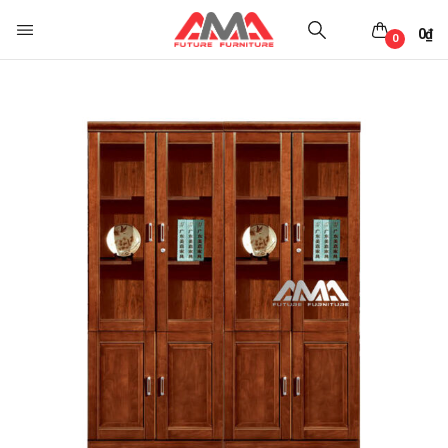
0
₫
0