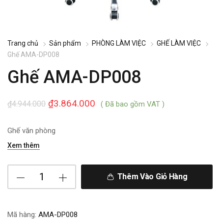
Trang chủ
Sản phẩm
PHÒNG LÀM VIỆC
GHẾ LÀM VIỆC
Ghế AMA-DP008
Ghế AMA-DP008
₫
3.864.000
₫
4.944.000
( Đã bao gồm VAT )
Ghế văn phòng
Xem thêm
Thêm Vào Giỏ Hàng
Mã hàng:
AMA-DP008