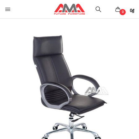
0
₫
0