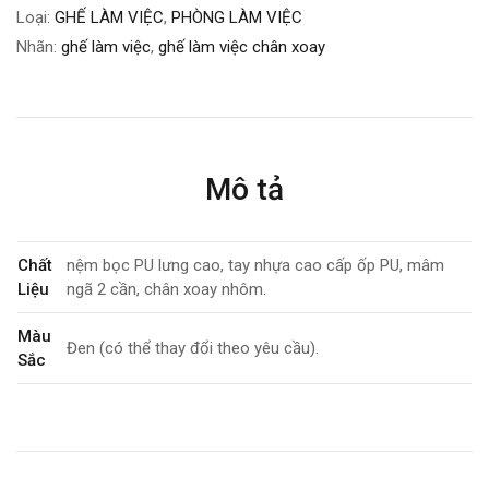
Loại:
GHẾ LÀM VIỆC
,
PHÒNG LÀM VIỆC
Nhãn:
ghế làm việc
,
ghế làm việc chân xoay
Mô tả
Chất
nệm bọc PU lưng cao, tay nhựa cao cấp ốp PU, mâm
Liệu
ngã 2 cần, chân xoay nhôm.
Màu
Đen (có thể thay đổi theo yêu cầu).
Sắc
Kích
W55-63 x D50 x H115-125 (Cm)
Thước
Tính