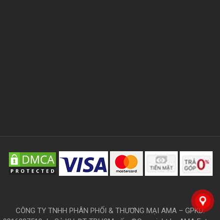
CÔNG TY TNHH PHÂN PHỐI & THƯƠNG MẠI AMA – GPKD: