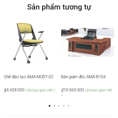
Xoay 360 độ. Tăng giảm chiều cao
Năng
Sản phẩm tương tự
Bảo
1 năm
Hành
Ghế đào tạo AMA-MODY 02
Bàn giám đốc AMA-B104
₫
4.428.000
₫
10.560.000
( Đã bao gồm VAT )
( Đã bao gồm VAT
)