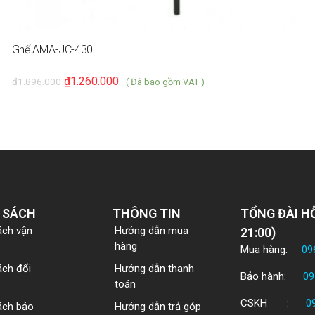
Ghế AMA-JC-430
₫
1.260.000
₫
1.896.000
( Đã bao gồm VAT )
 SÁCH
THÔNG TIN
TỔNG ĐÀI HỖ
ách vận
Hướng dẫn mua
21:00)
hàng
Mua hàng:
09
ách đổi
Hướng dẫn thanh
Bảo hành:
09
toán
CSKH :
0
ách bảo
Hướng dẫn trả góp