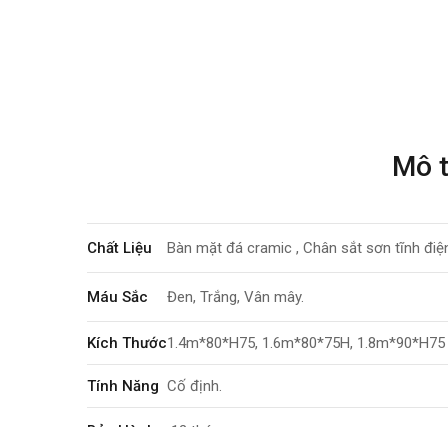
Mô 
Chất Liệu
Bàn mặt đá cramic , Chân sắt sơn tĩnh điệ
Máu Sắc
Đen, Trắng, Vân mây.
Kích Thước
1.4m*80*H75, 1.6m*80*75H, 1.8m*90*H75
Tính Năng
Cố định.
Bảo Hành
12 tháng