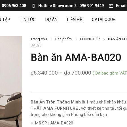
0906 963 408
Hotline Showroom 2
096 991 9449
Email
U TẬP
TIN TỨC
DỰ ÁN
LIÊN HỆ
CATALOGUE
Trang chủ
Sản phẩm
PHÒNG BẾP
BÀN ĂN CH
BA020
Bàn ăn AMA-BA020
₫
5.340.000
–
₫
5.700.000
( Đã bao gồm VAT
Bàn Ăn Tròn Thông Minh
là 1 mẫu ghế nhập khẩu 
THẤT AMA FURNITURE
, với thiết kế tinh tế , tối
trọng cho không gian Phòng bếp của bạn.
Mã SP : AMA-BA020