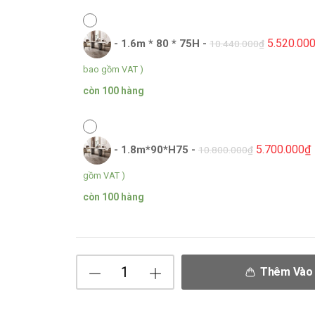
5.520.00
-
1.6m * 80 * 75H
-
10.440.000
₫
bao gồm VAT )
còn 100 hàng
5.700.000
₫
-
1.8m*90*H75
-
10.800.000
₫
gồm VAT )
còn 100 hàng
Thêm Vào 