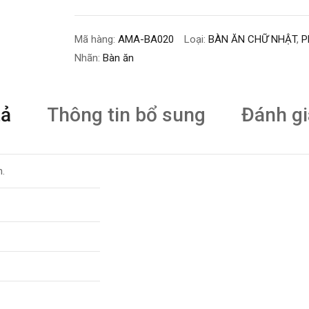
Mã hàng:
AMA-BA020
Loại:
BÀN ĂN CHỮ NHẬT
,
P
Nhãn:
Bàn ăn
tả
Thông tin bổ sung
Đánh gi
n.