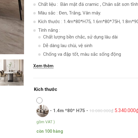
Chất liệu : Bàn mặt đá cramic , Chân sắt sơn tĩnh
Màu sắc : Đen, Trắng, Vân mây.
Kích thước : 1.4m*80*H75, 1.6m*80*75H, 1.8m*9
Tính năng :
Chất lượng bền chắc, sử dụng lâu dài
Dễ dàng lau chùi, vệ sinh
Chống va đập tốt, màu sắc sống động
Xem thêm
Kích thước
5.340.000
-
1.4m *80* H75
-
10.080.000
₫
gồm VAT )
còn 100 hàng