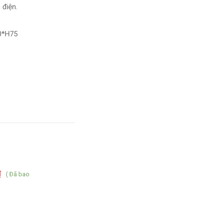
 điện.
0*H75
₫
( Đã bao