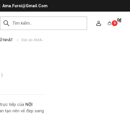
Ama.Furni@Gmail.Com
0
₫
0
Ữ NHẬT
Bàn ăn AMA-
 )
trực tiếp của
NỘI
 gian tạo nên vẻ đẹp sang