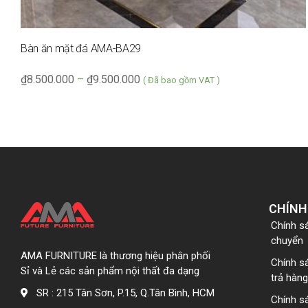
Bàn ăn mặt đá AMA-BA29
₫
8.500.000
–
₫
9.500.000
( Đã bao gồm VAT )
CHÍNH
Chính s
chuyển
AMA FURNITURE là thương hiệu phân phối
Chính s
Sỉ và Lẻ các sản phẩm nội thất đa dạng
trả hàng
SR : 215 Tân Sơn, P.15, Q.Tân Bình, HCM
Chính s