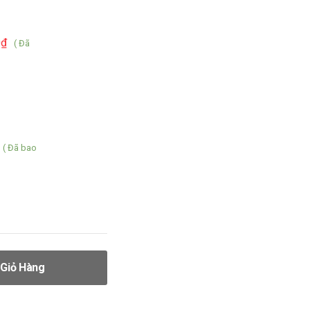
0
₫
( Đã
( Đã bao
Giỏ Hàng