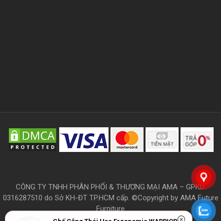
CÔNG TY TNHH PHÂN PHỐI & THƯƠNG MẠI AMA – GPKD:
0316287510 do Sở KH-ĐT TP.HCM cấp. ©Copyright by AMA Future
Furniture