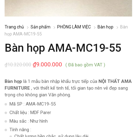
Trang chủ
Sản phẩm
PHÒNG LÀM VIỆC
Bàn họp
Bàn
họp AMA-MC19-55
Bàn họp AMA-MC19-55
₫
9.000.000
₫
10.320.000
( Đã bao gồm VAT )
Bàn họp
là 1 mẫu bàn nhập khẩu trực tiếp của
NỘI THẤT AMA
FURNITURE
, với thiết kế tinh tế, tối gian tạo nên vẻ đẹp sang
trọng cho không gian Văn phòng.
Mã SP : AMA-MC19-55
Chất liệu : MDF Parer
Màu sắc : Như hình
Tính năng :
Chất lượng bền chắc, sử dụng lâu dài