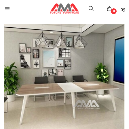
0
₫
0