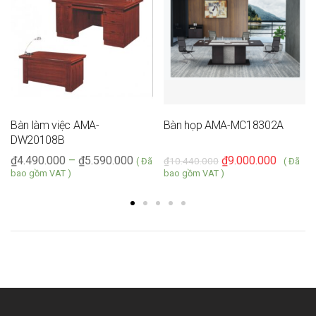
Bàn làm việc AMA-
Bàn họp AMA-MC18302A
DW20108B
₫
4.490.000
–
₫
5.590.000
₫
9.000.000
₫
10.440.000
( Đã
( Đã
bao gồm VAT )
bao gồm VAT )