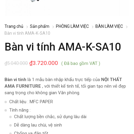
Trang chủ
Sản phẩm
PHÒNG LÀM VIỆC
BÀN LÀM VIỆC
Bàn vi tính AMA-K-SA10
Bàn vi tính AMA-K-SA10
₫
3.720.000
₫
5.040.000
( Đã bao gồm VAT )
Bàn vi tính
là 1 mẫu bàn nhập khẩu trực tiếp của
NỘI THẤT
AMA FURNITURE
, với thiết kế tinh tế, tối gian tạo nên vẻ đẹp
sang trọng cho không gian Văn phòng.
Chất liệu : MFC PAPER
Tính năng :
Chất lượng bền chắc, sử dụng lâu dài
Dễ dàng lau chùi, vệ sinh
Chống va đập tốt