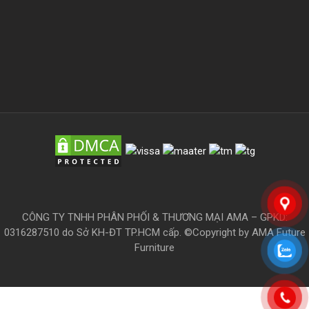
CÔNG TY TNHH PHÂN PHỐI & THƯƠNG MẠI AMA – GPKD:
0316287510 do Sở KH-ĐT TP.HCM cấp. ©Copyright by AMA Future
Furniture
THÔNG TIN