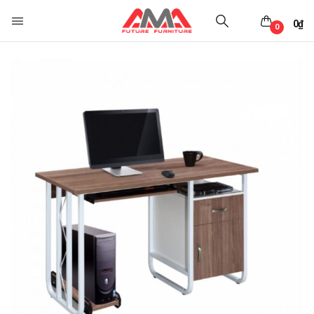
0
₫
0