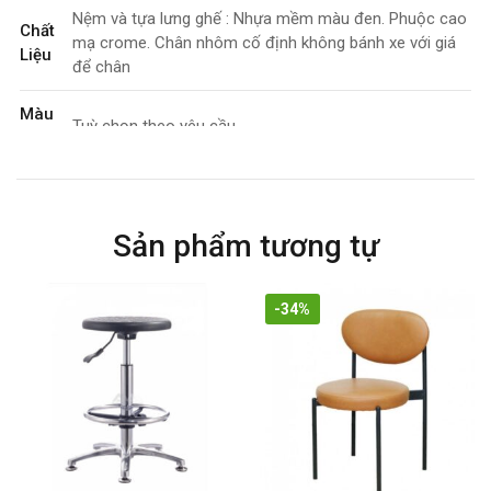
Nệm và tựa lưng ghế : Nhựa mềm màu đen. Phuộc cao
Chất
mạ crome. Chân nhôm cố định không bánh xe với giá
Liệu
để chân
Màu
Tuỳ chọn theo yêu cầu.
Sắc
Kích
460*(700-935)*mm
Thước
Sản phẩm tương tự
Tính
Xoay 360 độ. Tăng/giảm chiều cao
Năng
-34%
Bảo
3 năm
Hành