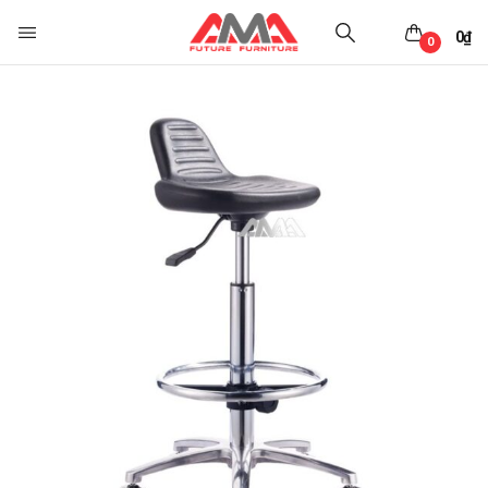
0
₫
0