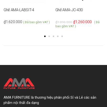
Ghế AMA-LABSIT-4
Ghế AMA-JC-430
₫
1.620.000
₫
1.260.000
₫
1.896.000
( Đã bao gồm VAT )
( Đã
bao gồm VAT )
AMA FURNITURE là thương hiệu phân phối Sỉ và Lẻ các sản
phẩm nội thất đa dạng