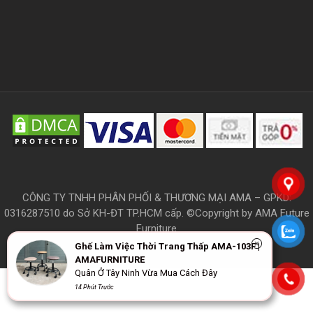
CÔNG TY TNHH PHÂN PHỐI & THƯƠNG MẠI AMA – GPKD:
0316287510 do Sở KH-ĐT TP.HCM cấp. ©Copyright by AMA Future
Furniture
Ghế Làm Việc Thời Trang Thấp AMA-103F |
AMAFURNITURE
Quân Ở Tây Ninh Vừa Mua Cách Đây
THÔNG TIN
14 Phút Trước