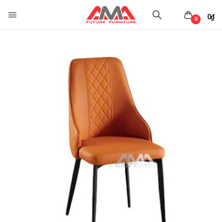
0
₫
0