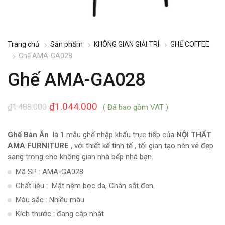
Trang chủ
Sản phẩm
KHÔNG GIAN GIẢI TRÍ
GHẾ COFFEE
Ghế AMA-GA028
Ghế AMA-GA028
₫
1.044.000
₫
1.488.000
( Đã bao gồm VAT )
Ghế Bàn Ăn
là 1 mẫu ghế nhập khẩu trực tiếp của
NỘI THẤT
AMA FURNITURE
, với thiết kế tinh tế , tối gian tạo nên vẻ đẹp
sang trọng cho không gian nhà bếp nhà bạn.
Mã SP : AMA-GA028
Chất liệu : Mặt nệm bọc da, Chân sắt đen.
Màu sắc : Nhiều màu
Kích thước : đang cập nhật