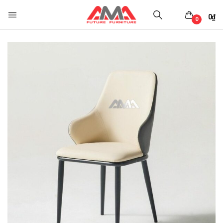
0
₫
0