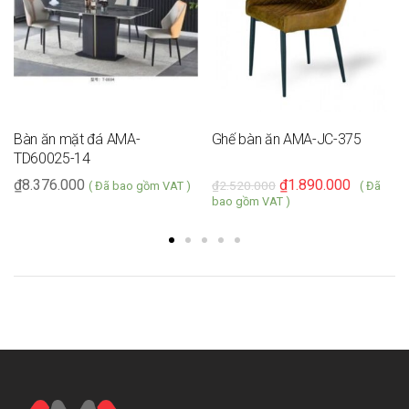
Bàn ăn mặt đá AMA-
Ghế bàn ăn AMA-JC-375
TD60025-14
₫
8.376.000
₫
1.890.000
₫
2.520.000
( Đã bao gồm VAT )
( Đã
bao gồm VAT )