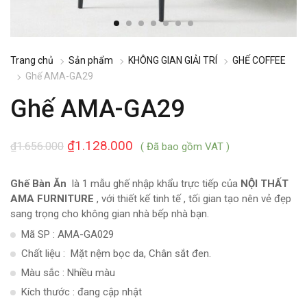
Trang chủ
Sản phẩm
KHÔNG GIAN GIẢI TRÍ
GHẾ COFFEE
Ghế AMA-GA29
Ghế AMA-GA29
₫
1.128.000
₫
1.656.000
( Đã bao gồm VAT )
Ghế Bàn Ăn
là 1 mẫu ghế nhập khẩu trực tiếp của
NỘI THẤT
AMA FURNITURE
, với thiết kế tinh tế , tối gian tạo nên vẻ đẹp
sang trọng cho không gian nhà bếp nhà bạn.
Mã SP : AMA-GA029
Chất liệu : Mặt nệm bọc da, Chân sắt đen.
Màu sắc : Nhiều màu
Kích thước : đang cập nhật