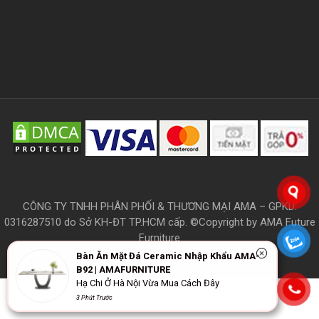
CÔNG TY TNHH PHÂN PHỐI & THƯƠNG MẠI AMA – GPKD:
0316287510 do Sở KH-ĐT TP.HCM cấp. ©Copyright by AMA Future
Furniture
Bàn Ăn Mặt Đá Ceramic Nhập Khẩu AMA-
B92 | AMAFURNITURE
Hạ Chi Ở Hà Nội Vừa Mua Cách Đây
THÔNG TIN
3 Phút Trước