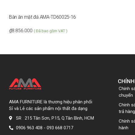
Bàn ăn mặt đá AMA-TD60025-16
₫
8.856.000
( Đã bao gồm VAT )
CHÍNH
Chính s
chuyển
AMA FURNITURE là thương hiệu phân phối
Chính s
Sỉ và Lẻ các sản phẩm nội thất đa dạng
trả hàng
SR : 215 Tân Sơn, P.15, Q.Tân Bình, HCM
Chính s
0906 963 408 - 093 668 0717
hành