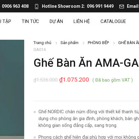
0906 963 408
Hotline Showroom 2
096 991 9449
Email
U TẬP
TIN TỨC
DỰ ÁN
LIÊN HỆ
CATALOGUE
Trang chủ
Sản phẩm
PHÒNG BẾP
GHẾ BÀN Ă
GA014
Ghế Bàn Ăn AMA-GA
₫
1.075.200
₫
1.536.000
( Đã bao gồm VAT )
Ghế NORDIC chân núm đồng với thiết kế thanh tú, 
dụng cho phòng ăn gia đình, phòng khách, bàn g
không gian sống đẳng cấp, sang trọng.
Phong cách ghế hiện đại phù hợp với mọi không g