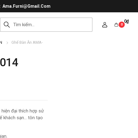
Ama.Furni@Gmail.Com
0
₫
0
N
Ghế Bàn Ăn AMA-
014
hiện đại thích hợp sử
hế khách sạn… tôn tạo
ian.