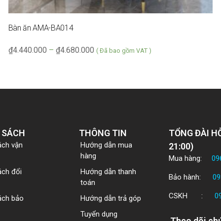
Bàn ăn AMA-BA014
₫
4.440.000
–
₫
4.680.000
( Đã bao gồm VAT )
 SÁCH
THÔNG TIN
TỔNG ĐÀI HỖ
ách vận
Hướng dẫn mua
21:00)
hàng
Mua hàng:
09
ách đổi
Hướng dẫn thanh
Bảo hành:
09
toán
CSKH :
0
ách bảo
Hướng dẫn trả góp
Tuyển dụng
Theo dõi chú