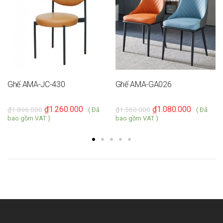
Ghế AMA-JC-430
Ghế AMA-GA026
₫
1.260.000
₫
1.080.000
₫
1.896.000
₫
1.560.000
( Đã
( Đã
bao gồm VAT )
bao gồm VAT )