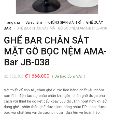
Trang chủ
Sản phẩm
KHÔNG GIAN GIẢI TRÍ
GHẾ QUẦY
BAR
GHẾ BAR CHÂN SẮT MẶT GỖ BỌC NỆM AMA-Bar JB-038
GHẾ BAR CHÂN SẮT
MẶT GỖ BỌC NỆM AMA-
Bar JB-038
₫
1.668.000
₫
2.352.000
( Đã bao gồm VAT )
Với thiết kế tinh tế , chân ghế được làm bằng chất liệu nhôm
sơn tĩnh điện tạo sự chắc chắn khi ngồi , chân ghế được phá
cách với thiết kế có kết cấu xoay 360 độ , linh hoạt hơn khi sử
dụng ghế , phần thân ghế được làm bằng nhựa PP , phải được
bọc với chất liệu vải da cương ngựa , đưa lên vẻ hoàn hảo