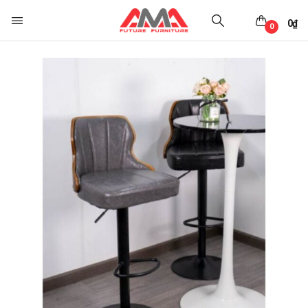
0
₫
0