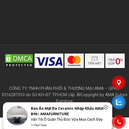
CÔNG TY TNHH PHÂN PHỐI & THƯƠNG MẠI AMA – GPKD:
0316287510 do Sở KH-ĐT TP.HCM cấp. ©Copyright by AMA Future
Furniture
Bàn Ăn Mặt Đá Ceramic Nhập Khẩu AMA-
B96 | AMAFURNITURE
Văn Tới Ở Quận Thủ Đức Vừa Mua Cách Đây
THÔNG TIN
11 Phút Trước