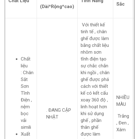
Chất Liệu
Tính Năng
Sắc
X
(Dài*Rộng*cao)
Với thiết kế
tinh tế , chân
ghế được làm
bằng chất liệu
nhôm sơn
Chất
tĩnh điện tạo
liệu
sự chắc chắn
:
Chân
khi ngồi , chân
Sắt
ghế được phá
Sơn
cách với thiết
Tĩnh
kế có kết cấu
NHIỀU
Điện ,
xoay 360 độ ,
MÀU
nệm
linh hoạt hơn
. ĐANG CẬP
N
bọc
khi sử dụng
Trắng
NHẬT
N
vải
ghế , phần
, Đen ,
simili
thân ghế
Xám
Xuất
được làm