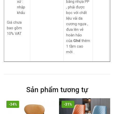
xứ :
bằng nhựa PP
nhập
, phải được
khẩu
bọc với chất
liệu vải da
Giá chưa
cương ngựa ,
bao gồm
đưa lên vẻ
10% VAT
hoàn hảo
của
Ghế
thêm
1 tầm cao
mới .
Sản phẩm tương tự
-34%
-31%