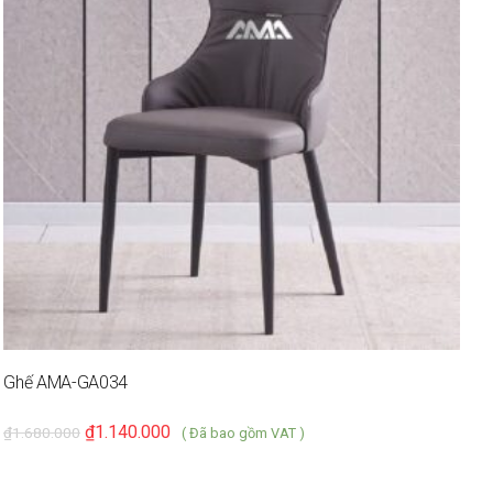
Ghế AMA-GA034
G
₫
1.140.000
₫
1.680.000
₫
( Đã bao gồm VAT )