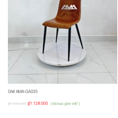
Ghế AMA-GA035
₫
1.128.000
₫
1.656.000
( Đã bao gồm VAT )