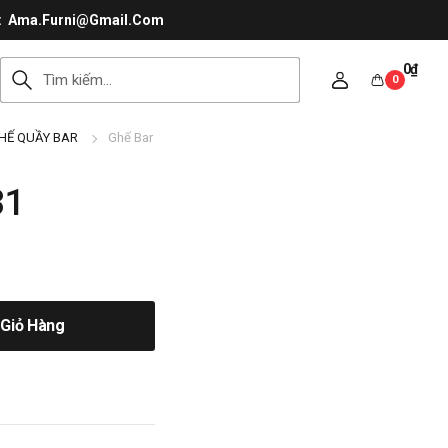
Ama.Furni@Gmail.Com
0
₫
0
HẾ QUẦY BAR
Ghế Bar
31
Giỏ Hàng