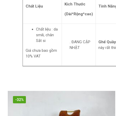
Kích Thước
Chất Liệu
Tính Năn
(Dài*Rộng*cao)
Chất liệu : da
smili, chân
Sắt si
. ĐANG CẬP
Ghế Quầy
NHẬT
này rất th
Giá chưa bao gồm
10% VAT
-32%