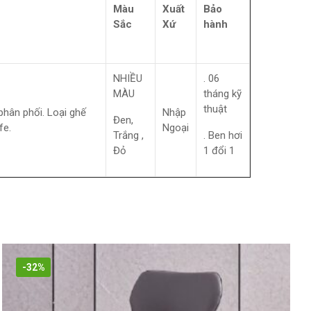
Màu
Xuất
Bảo
Sắc
Xứ
hành
NHIỀU
. 06
MÀU
tháng kỹ
thuật
hân phối. Loại ghế
Nhập
Đen,
fe.
Ngoại
Trắng ,
. Ben hơi
Đỏ
1 đổi 1
-32%