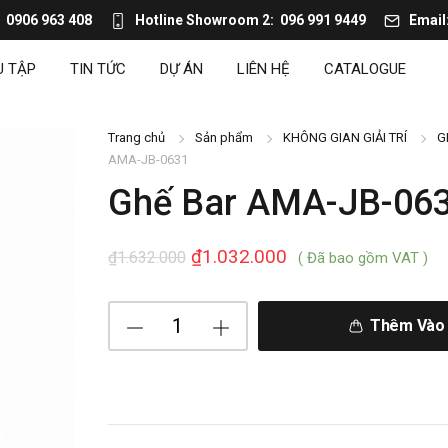
0906 963 408
Hotline Showroom 2
096 991 9449
Email
U TẬP
TIN TỨC
DỰ ÁN
LIÊN HỆ
CATALOGUE
Trang chủ
Sản phẩm
KHÔNG GIAN GIẢI TRÍ
G
AMA-JB-0631
Ghế Bar AMA-JB-06
₫
1.032.000
₫
1.632.000
( Đã bao gồm VAT )
Thêm Vào 