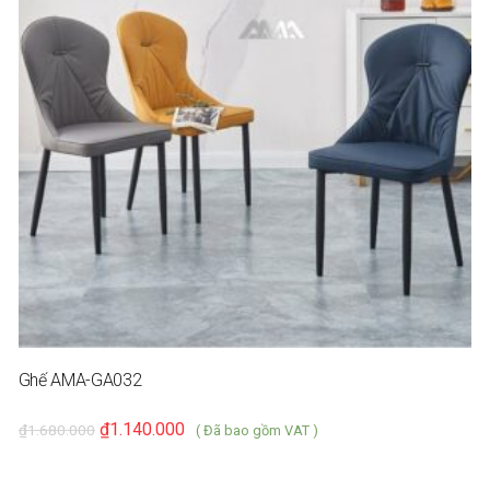
Ghế AMA-GA032
₫
1.140.000
₫
1.680.000
( Đã bao gồm VAT )