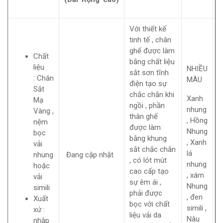
Với thiết kế
tinh tế , chân
ghế được làm
Chất
bằng chất liệu
liệu
NHIỀU
sắt sơn tĩnh
:
Chân
MÀU
điện tạo sự
Sắt
chắc chắn khi
Xanh
Mạ
ngồi , phần
nhung
Vàng ,
thân ghế
, Hồng
nệm
được làm
Nhung
bọc
bằng khung
, Xanh
vải
sắt chắc chắn
lá
N
nhung
Đang cập nhật
, có lót mút
nhung
N
hoặc
cao cấp tạo
, xám
vải
sự êm ái ,
Nhung
simili
phải được
, đen
Xuất
bọc với chất
simili ,
xứ :
liệu vải da
Nâu
nhập