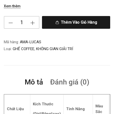
Xem thêm
Thêm Vào Giỏ Hàng
Mã hàng:
AMA-LUCAS
Loại:
GHẾ COFFEE
,
KHÔNG GIAN GIẢI TRÍ
Mô tả
Đánh giá (0)
Kích Thước
Màu
X
Chất Liệu
Tính Năng
Sắc
X
(Dài*Rộng*cao)