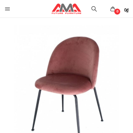
0
₫
0