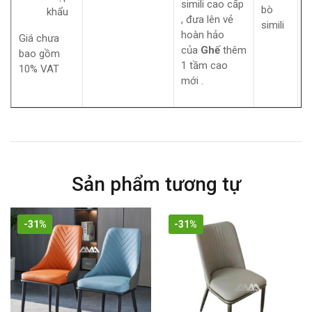
simili cao cấp
bò
khẩu
, đưa lên vẻ
simili
hoàn hảo
Giá chưa
của
Ghế
thêm
bao gồm
1 tầm cao
10% VAT
mới .
Sản phẩm tương tự
-31%
-31%