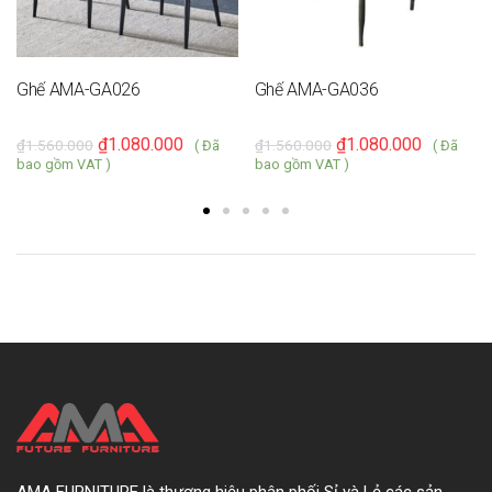
Ghế AMA-GA026
Ghế AMA-GA036
₫
1.080.000
₫
1.080.000
₫
1.560.000
₫
1.560.000
( Đã
( Đã
bao gồm VAT )
bao gồm VAT )
AMA FURNITURE là thương hiệu phân phối Sỉ và Lẻ các sản