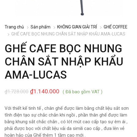
Trang chủ
Sản phẩm
KHÔNG GIAN GIẢI TRÍ
GHẾ COFFEE
GHẾ CAFE BỌC NHUNG CHÂN SẮT NHẬP KHẨU AMA-LUCAS
GHẾ CAFE BỌC NHUNG
CHÂN SẮT NHẬP KHẨU
AMA-LUCAS
₫
1.140.000
₫
1.728.000
( Đã bao gồm VAT )
Với thiết kế tinh tế , chân ghế được làm bằng chất liệu sắt sơn
tĩnh điện tạo sự chắc chắn khi ngồi , phần thân ghế được làm
bằng khung sắt chắc chắn , có lót mút cao cấp tạo sự êm ái ,
phải được bọc với chất liệu vải da simili cao cấp , đưa lên vẻ
hoàn hảo của Ghế thêm 1 tầm cao mới .