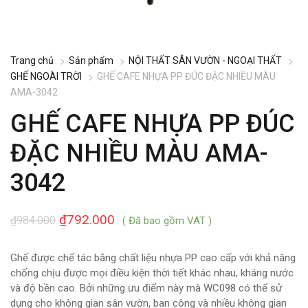
Trang chủ
Sản phẩm
NỘI THẤT SÂN VƯỜN - NGOẠI THẤT
GHẾ NGOÀI TRỜI
GHẾ CAFE NHỰA PP ĐÚC ĐẶC NHIỀU MÀU
AMA-3042
GHẾ CAFE NHỰA PP ĐÚC
ĐẶC NHIỀU MÀU AMA-
3042
₫
792.000
₫
984.000
( Đã bao gồm VAT )
Ghế được chế tác bằng chất liệu nhựa PP cao cấp với khả năng
chống chịu được mọi điều kiện thời tiết khác nhau, kháng nước
và độ bền cao. Bởi những ưu điểm này mà WC098 có thể sử
dụng cho không gian sân vườn, ban công và nhiều không gian