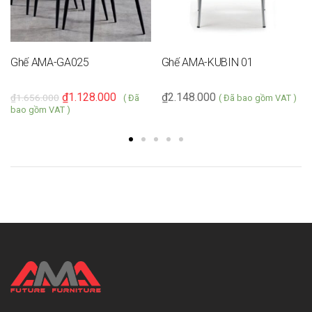
Ghế AMA-GA025
Ghế AMA-KUBIN 01
₫
1.128.000
₫
2.148.000
₫
1.656.000
( Đã
( Đã bao gồm VAT )
bao gồm VAT )