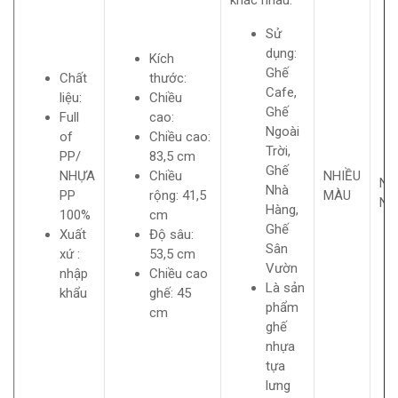
khác nhau.
Sử
dụng:
Kích
Ghế
Chất
thước:
Cafe,
liệu:
Chiều
Ghế
Full
cao:
Ngoài
of
Chiều cao:
Trời,
PP/
83,5 cm
Ghế
NHỰA
Chiều
NHIỀU
Nh
Nhà
PP
rộng: 41,5
MÀU
Ng
Hàng,
100%
cm
Ghế
Xuất
Độ sâu:
Sân
xứ :
53,5 cm
Vườn
nhập
Chiều cao
Là sản
khẩu
ghế: 45
phẩm
cm
ghế
nhựa
tựa
lưng