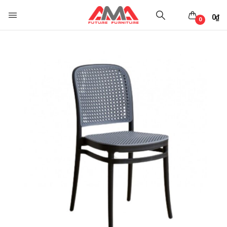
0
₫
0