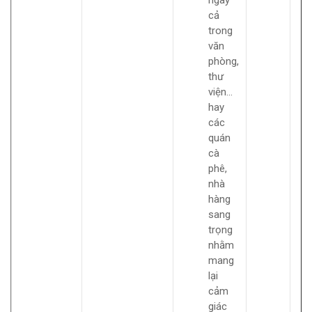
ngay
cả
trong
văn
phòng,
thư
viện…
hay
các
quán
cà
phê,
nhà
hàng
sang
trọng
nhằm
mang
lại
cảm
giác