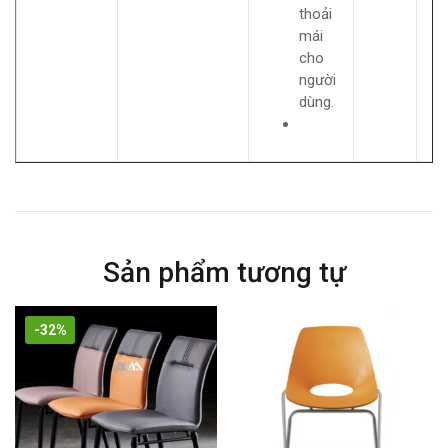
thoải
mái
cho
người
dùng.
Sản phẩm tương tự
-32%