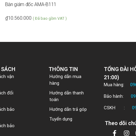
Bàn giám đốc AMA-B111
₫
10.560.000
( Đã bao gồm VAT )
 SÁCH
THÔNG TIN
TỔNG ĐÀI HỖ
ách vận
Hướng dẫn mua
21:00)
hàng
Mua hàng:
09
ách đổi
Hướng dẫn thanh
Bảo hành:
09
toán
CSKH :
0
ách bảo
Hướng dẫn trả góp
Tuyển dụng
Theo dõi chú
ách bảo