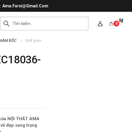
Ama.Furni@Gmail.Com
0
₫
0
GIÁM ĐỐC
Ghế giám
EC18036-
p của NỘI THẤT AMA
n vẻ đẹp sang trọng
.