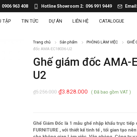
0906 963 408
Hotline Showroom 2
096 991 9449
Email
U TẬP
TIN TỨC
DỰ ÁN
LIÊN HỆ
CATALOGUE
Trang chủ
Sản phẩm
PHÒNG LÀM VIỆC
GHẾ 
đốc AMA-EC18036-U2
Ghế giám đốc AMA-
U2
₫
3.828.000
₫
5.256.000
( Đã bao gồm VAT )
Ghế Giám Đốc là 1 mẫu ghế nhập khẩu trực tiế
FURNITURE , với thiết kế tinh tế , tối gian tạo nê
cho không gian Làm việc, Văn phòng, Công ty v.v