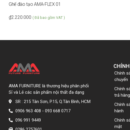
Ghế đào tạo AMA-FLEX 01
₫
2.220.000
( Đã bao gồm VAT )
CHÍNH
Chính s
chuyển
AMA FURNITURE là thương hiệu phân phối
Chính s
Sỉ và Lẻ các sản phẩm nội thất đa dạng
trả hàng
SR : 215 Tân Sơn, P.15, Q.Tân Bình, HCM
Chính s
0906 963 408 - 093 668 0717
hành
096 991 9449
Chính s
mật
0286 2757601