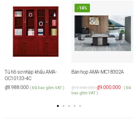
-14%
Tủ hồ sơ nhập khẩu AMA-
Bàn họp AMA-MC18302A
OC10133-4C
₫
8.988.000
₫
9.000.000
₫
10.440.000
( Đã bao gồm VAT )
( Đã
bao gồm VAT )