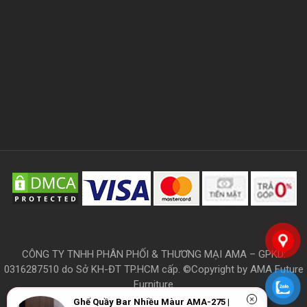
CÔNG TY TNHH PHÂN PHỐI & THƯƠNG MẠI AMA – GPKD:
0316287510 do Sở KH-ĐT TP.HCM cấp. ©Copyright by AMA Future
Furniture
Ghế Quầy Bar Nhiều Màur AMA-275 |