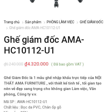
Trang chủ
Sản phẩm
PHÒNG LÀM VIỆC
GHẾ GIÁM ĐỐC
Ghế giám đốc AMA-HC10112-U1
Ghế giám đốc AMA-
HC10112-U1
₫
4.320.000
₫
6.240.000
( Đã bao gồm VAT )
Ghế Giám Đốc là 1 mẫu ghế nhập khẩu trực tiếp của NỘI
THẤT AMA FURNITURE , với thiết kế tinh tế , tối gian tạo
nên vẻ đẹp sang trọng cho không gian Làm việc, Văn
phòng, Công ty v.v.
Mã SP : AMA-HC10112-U1
Chất liệu : Bọc da PVC, Chân ốp gỗ