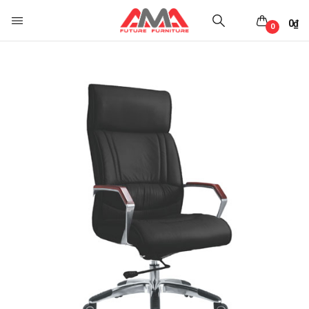
0
₫
0