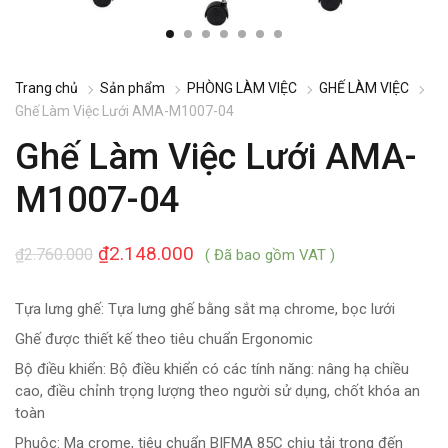
Trang chủ
Sản phẩm
PHÒNG LÀM VIỆC
GHẾ LÀM VIỆC
Ghế Làm Việc Lưới AMA-M1007-04
Ghế Làm Việc Lưới AMA-
M1007-04
₫
2.148.000
₫
2.760.000
( Đã bao gồm VAT )
Tựa lưng ghế: Tựa lưng ghế bằng sắt mạ chrome, bọc lưới
Ghế được thiết kế theo tiêu chuẩn Ergonomic
Bộ điều khiển: Bộ điều khiển có các tính năng: nâng hạ chiều
cao, điều chỉnh trọng lượng theo người sử dụng, chốt khóa an
toàn
Phuộc: Mạ crome, tiêu chuẩn BIFMA 85C chịu tải trọng đến