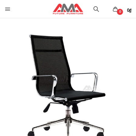
0
₫
0