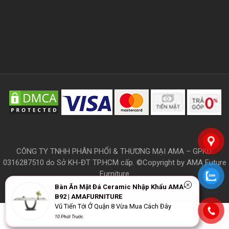
CÔNG TY TNHH PHÂN PHỐI & THƯƠNG MẠI AMA – GPKD:
0316287510 do Sở KH-ĐT TP.HCM cấp. ©Copyright by AMA Future
Furniture
Bàn Ăn Mặt Đá Ceramic Nhập Khẩu AMA-
B92 | AMAFURNITURE
Vũ Tiến Tới Ở Quận 8 Vừa Mua Cách Đây
THÔNG TIN
10 Phút Trước