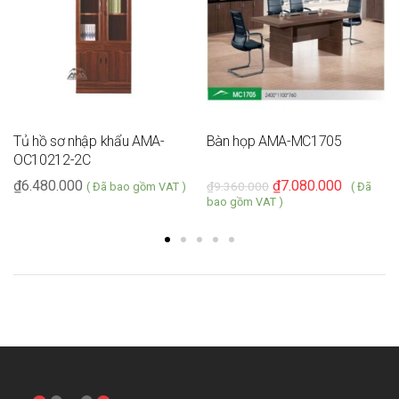
Tủ hồ sơ nhập khẩu AMA-
Bàn họp AMA-MC1705
OC10212-2C
₫
6.480.000
₫
7.080.000
₫
9.360.000
( Đã bao gồm VAT )
( Đã
bao gồm VAT )