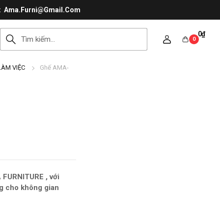
Ama.Furni@Gmail.Com
0
₫
0
LÀM VIỆC
Ghế AMA-
 FURNITURE , với
ọng cho không gian