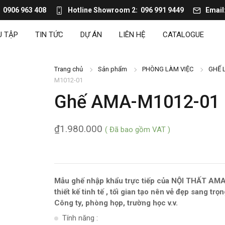
0906 963 408
Hotline Showroom 2
096 991 9449
Email
U TẬP
TIN TỨC
DỰ ÁN
LIÊN HỆ
CATALOGUE
Trang chủ
Sản phẩm
PHÒNG LÀM VIỆC
GHẾ 
M1012-01
Ghế AMA-M1012-01
₫
1.980.000
( Đã bao gồm VAT )
Mẫu ghế nhập khẩu trực tiếp của NỘI THẤT AMA
thiết kế tinh tế , tối gian tạo nên vẻ đẹp sang tr
Công ty, phòng họp, trường học v.v.
Tính năng :