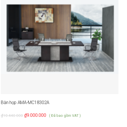
Bàn họp AMA-MC18302A
B
₫
9.000.000
₫
₫
10.440.000
( Đã bao gồm VAT )