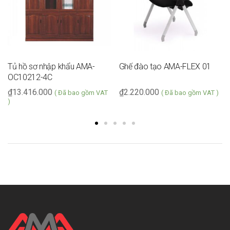
Tủ hồ sơ nhập khẩu AMA-
Ghế đào tạo AMA-FLEX 01
OC10212-4C
₫
13.416.000
₫
2.220.000
( Đã bao gồm VAT
( Đã bao gồm VAT )
)