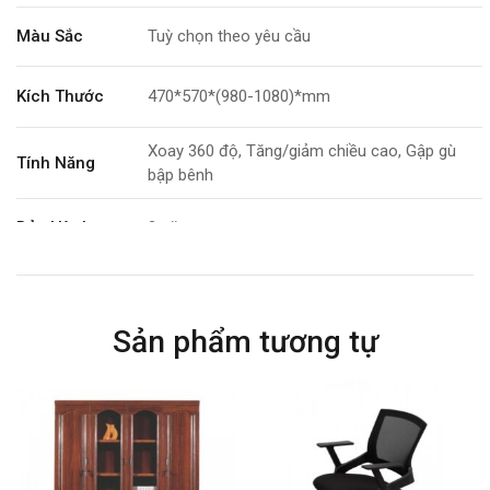
Màu Sắc
Tuỳ chọn theo yêu cầu
Kích Thước
470*570*(980-1080)*mm
Xoay 360 độ, Tăng/giảm chiều cao, Gập gù
Tính Năng
bập bênh
Bảo Hành
2 năm
Sản phẩm tương tự