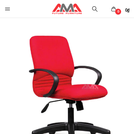
0
₫
0