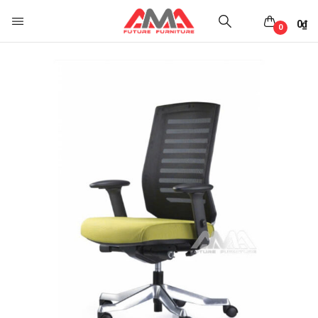
0
₫
0