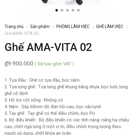
Trang chủ
Sản phẩm
PHÒNG LÀM VIỆC
GHẾ LÀM VIỆC
Ghế AMA-VITA 02
Ghế AMA-VITA 02
₫
9.900.000
( Đã bao gồm VAT )
1. Tựa Đầu : Ghế có tựa đầu, bọc nệm
2. Tựa lưng ghế : Tựa lưng ghế khung bằng nhựa, bọc lưới, lưng
ghế cố định
3. Hỗ trợ cột sống : Không có
4. Nệm : Dày 60mm độ đàn hồi cao, bọc vải/vynil
5. Tay ghế : Tay ghế có thể điều chỉnh, bọc PU
6. Bộ điều khiển : Bộ điều khiển có các tính năng: nâng hạ chiều
cao, chốt ngả lưng ở một vị trí, điều chỉnh trọng lượng theo
người sử dụng, chốt khóa an toàn