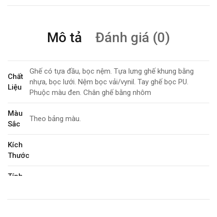
Mô tả
Đánh giá (0)
Ghế có tựa đầu, bọc nệm. Tựa lưng ghế khung bằng
Chất
nhựa, bọc lưới. Nệm bọc vải/vynil. Tay ghế bọc PU.
Liệu
Phuộc màu đen. Chân ghế bằng nhôm
Màu
Theo bảng màu.
Sắc
Kích
Thước
Tính
Xoay 360 độ. Tăng giảm chiều cao
Năng
Bảo
3 năm