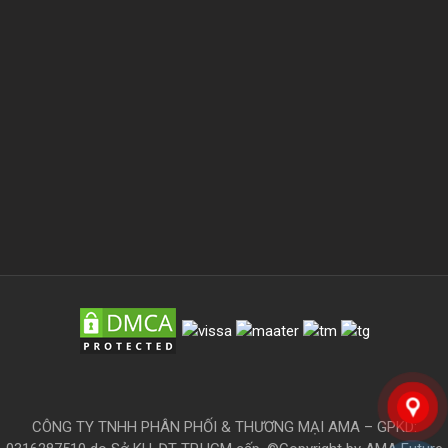
CÔNG TY TNHH PHÂN PHỐI & THƯƠNG MẠI AMA – GPKD: