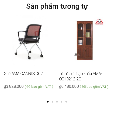
Hành
Sản phẩm tương tự
Ghế AMA-DANNIS D02
Tủ hồ sơ nhập khẩu AMA-
OC10212-2C
₫
3.828.000
₫
6.480.000
( Đã bao gồm VAT )
( Đã bao gồm VAT )