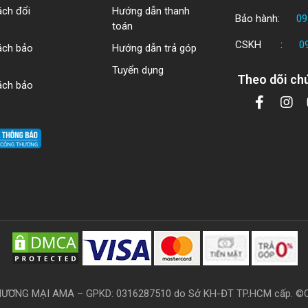
ách đổi
Hướng dẫn thanh
Bảo hành:
09
toán
CSKH :
0
ách bảo
Hướng dẫn trả góp
Tuyển dụng
Theo dõi chú
ách bảo
ƠNG MẠI AMA – GPKD: 0316287510 do Sở KH-ĐT TP.HCM cấp. ©Copy