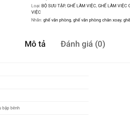
Loại:
BỘ SƯU TẬP
,
GHẾ LÀM VIỆC
,
GHẾ LÀM VIỆC 
VIỆC
Nhãn:
ghế văn phòng
,
ghế văn phòng chân xoay
,
ghế
Mô tả
Đánh giá (0)
ù bập bênh