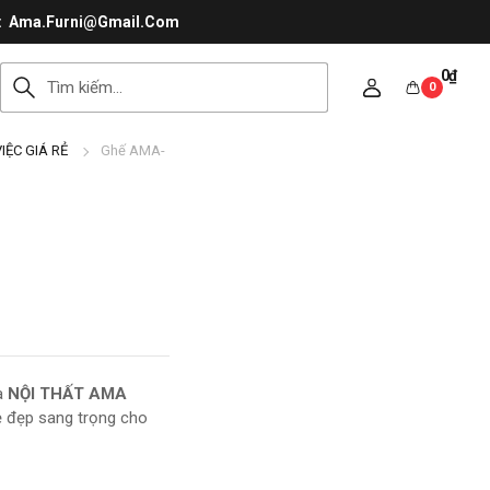
Ama.Furni@Gmail.Com
0
₫
0
IỆC GIÁ RẺ
Ghế AMA-
a
NỘI THẤT AMA
 vẻ đẹp sang trọng cho