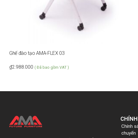
Ghế đào tạo AMA-FLEX 03
₫
2.988.000
( Đã bao gồm VAT )
CHÍNH
Chính s
chuyển