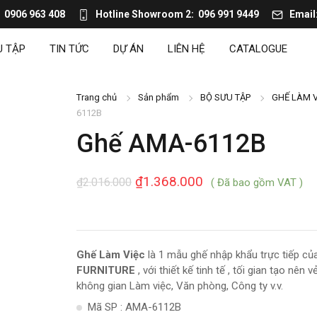
0906 963 408
Hotline Showroom 2
096 991 9449
Email
U TẬP
TIN TỨC
DỰ ÁN
LIÊN HỆ
CATALOGUE
Trang chủ
Sản phẩm
BỘ SƯU TẬP
GHẾ LÀM V
6112B
Ghế AMA-6112B
₫
1.368.000
₫
2.016.000
( Đã bao gồm VAT )
Ghế Làm Việc
là 1 mẫu ghế nhập khẩu trực tiếp củ
FURNITURE
, với thiết kế tinh tế , tối gian tạo nên
không gian Làm việc, Văn phòng, Công ty v.v.
Mã SP : AMA-6112B