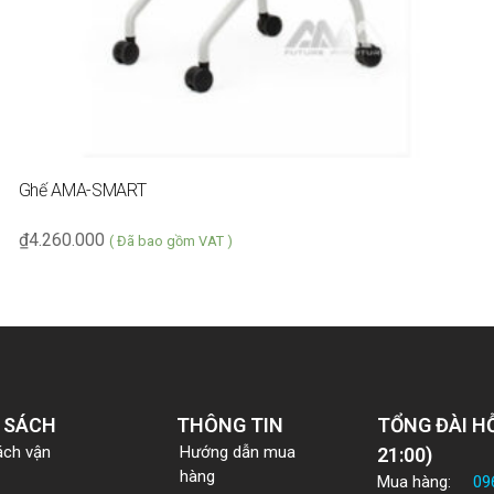
Ghế AMA-SMART
₫
4.260.000
( Đã bao gồm VAT )
 SÁCH
THÔNG TIN
TỔNG ĐÀI HỖ
ách vận
Hướng dẫn mua
21:00)
hàng
Mua hàng:
09