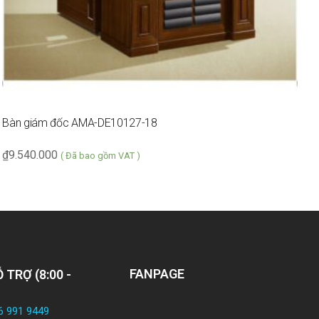
Bàn giám đốc AMA-DE10127-18
G
₫
9.540.000
₫
( Đã bao gồm VAT )
FANPAGE
 TRỢ (8:00 -
6 991 9449