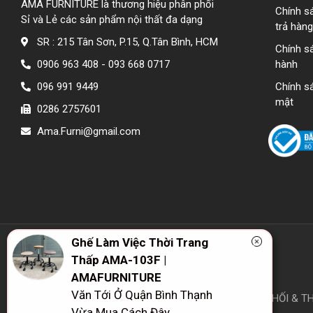
AMA FURNITURE là thương hiệu phân phối
Chính s
Sỉ và Lẻ các sản phẩm nội thất đa dạng
trả hàng
SR : 215 Tân Sơn, P.15, Q.Tân Bình, HCM
Chính s
0906 963 408 - 093 668 0717
hành
096 991 9449
Chính s
mật
0286 2757601
Ama.Furni@gmail.com
Ghế Làm Việc Thời Trang
Thấp AMA-103F |
AMAFURNITURE
Văn Tới Ở Quận Bình Thạnh
CÔNG TY TNHH PHÂN PHỐI & THƯ
Vừa Mua Cách Đây