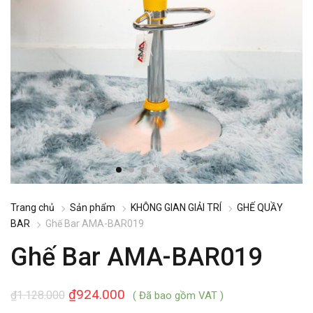
Trang chủ
Sản phẩm
KHÔNG GIAN GIẢI TRÍ
GHẾ QUẦY
BAR
Ghế Bar AMA-BAR019
Ghế Bar AMA-BAR019
₫
924.000
₫
1.128.000
( Đã bao gồm VAT )