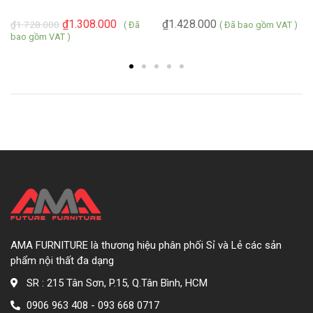
₫
1.308.000
₫
1.428.000
₫
1.728.000
( Đã
( Đã bao gồm VAT )
bao gồm VAT )
AMA FURNITURE là thương hiệu phân phối Sỉ và Lẻ các sản
phẩm nội thất đa dạng
SR : 215 Tân Sơn, P.15, Q.Tân Bình, HCM
0906 963 408 - 093 668 0717