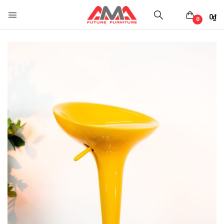
0
₫
0