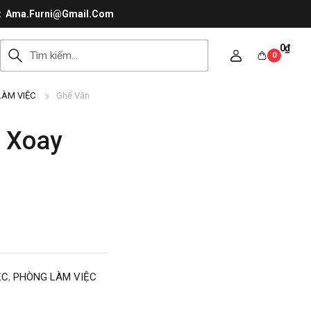
Ama.Furni@Gmail.Com
0
₫
0
LÀM VIỆC
Ghế Văn
 Xoay
ỆC
,
PHÒNG LÀM VIỆC