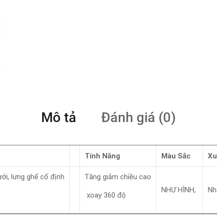
Mô tả
Đánh giá (0)
Tính Năng
Màu Sắc
Xu
ới, lưng ghế cố định
Tăng giảm chiều cao
NHƯ HÌNH,
Nh
xoay 360 độ