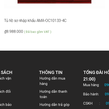
Tủ hồ sơ nhập khẩu AMA-OC10133-4C
₫
8.988.000
( Đã bao gồm VAT )
 SÁCH
THÔNG TIN
TỔNG ĐÀI HỖ
ách vận
Hướng dẫn mua
21:00)
hàng
Mua hàng:
09
ách đổi
Hướng dẫn thanh
Bảo hành:
09
toán
CSKH :
0
ách bảo
Hướng dẫn trả góp