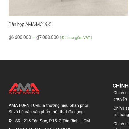
Bàn họp AMA-MC19-5
₫
6.600.000
–
₫
7.080.000
( Đã bao gồm VAT )
CHÍNH
Chính s
chuyển
AMA FURNITURE là thương hiệu phân phối
Chính s
Sỉ và Lẻ các sản phẩm nội thất đa dạng
trả hàng
SR : 215 Tân Sơn, P.15, Q.Tân Bình, HCM
Chính s