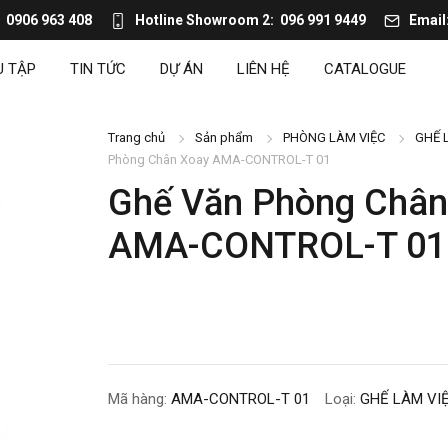
0906 963 408
Hotline Showroom 2
096 991 9449
Email
U TẬP
TIN TỨC
DỰ ÁN
LIÊN HỆ
CATALOGUE
Trang chủ
Sản phẩm
PHÒNG LÀM VIỆC
GHẾ 
Phòng Chân Xoay AMA-CONTROL-T 01
Ghế Văn Phòng Chân
AMA-CONTROL-T 01
Mã hàng:
AMA-CONTROL-T 01
Loại:
GHẾ LÀM VI