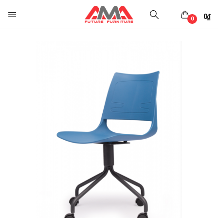
0
₫
0