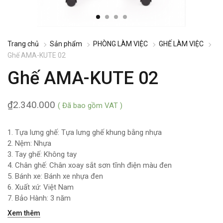
Trang chủ
Sản phẩm
PHÒNG LÀM VIỆC
GHẾ LÀM VIỆC
Ghế AMA-KUTE 02
Ghế AMA-KUTE 02
₫
2.340.000
( Đã bao gồm VAT )
1. Tựa lưng ghế: Tựa lưng ghế khung bằng nhựa
2. Nệm: Nhựa
3. Tay ghế: Không tay
4. Chân ghế: Chân xoay sắt sơn tĩnh điện màu đen
5. Bánh xe: Bánh xe nhựa đen
6. Xuất xứ: Việt Nam
7. Bảo Hành: 3 năm
Xem thêm