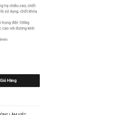
âng hạ chiều cao, chốt
gười sử dụng, chốt khóa
i trọng đến 100kg
c cao với đường kính
 50mm
Giỏ Hàng
ÒNG LÀM VIỆC