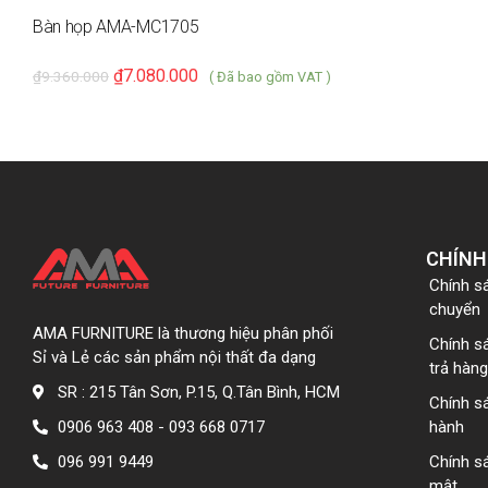
Bàn họp AMA-MC1705
₫
7.080.000
₫
9.360.000
( Đã bao gồm VAT )
CHÍNH
Chính s
chuyển
AMA FURNITURE là thương hiệu phân phối
Chính s
Sỉ và Lẻ các sản phẩm nội thất đa dạng
trả hàng
SR : 215 Tân Sơn, P.15, Q.Tân Bình, HCM
Chính s
0906 963 408 - 093 668 0717
hành
096 991 9449
Chính s
mật