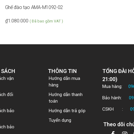
Ghế đào tạo AMA-M1092-02
₫
1.080.000
( Đã bao gồm VAT )
 SÁCH
THÔNG TIN
TỔNG ĐÀI HỖ
ách vận
Hướng dẫn mua
21:00)
hàng
Mua hàng:
09
ách đổi
Hướng dẫn thanh
Bảo hành:
09
toán
CSKH :
0
ách bảo
Hướng dẫn trả góp
Tuyển dụng
Theo dõi chú
ách bảo