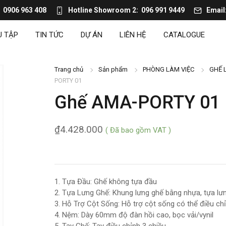
0906 963 408
Hotline Showroom 2
096 991 9449
Email
U TẬP
TIN TỨC
DỰ ÁN
LIÊN HỆ
CATALOGUE
Trang chủ
Sản phẩm
PHÒNG LÀM VIỆC
GHẾ 
PORTY 01
Ghế AMA-PORTY 01
₫
4.428.000
( Đã bao gồm VAT )
1. Tựa Đầu: Ghế không tựa đầu
2. Tựa Lưng Ghế: Khung lưng ghế bằng nhựa, tựa lưn
3. Hỗ Trợ Cột Sống: Hỗ trợ cột sống có thể điều ch
4. Nệm: Dày 60mm độ đàn hồi cao, bọc vải/vynil