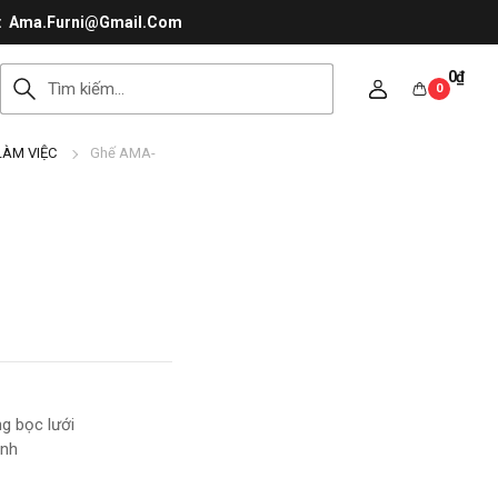
Ama.Furni@Gmail.Com
0
₫
0
LÀM VIỆC
Ghế AMA-
g bọc lưới
ỉnh