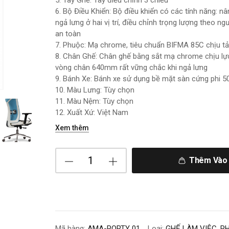
5. Tay Ghế: Tay điều chỉnh 3 chiều
6. Bộ Điều Khiển: Bộ điều khiển có các tính năng: n
ngả lưng ở hai vị trí, điều chỉnh trọng lượng theo n
an toàn
7. Phuộc: Mạ chrome, tiêu chuẩn BIFMA 85C chịu tả
8. Chân Ghế: Chân ghế bằng sắt mạ chrome chịu lự
vòng chân 640mm rất vững chắc khi ngả lưng
9. Bánh Xe: Bánh xe sử dụng bề mặt sàn cứng phi
10. Màu Lưng: Tùy chọn
11. Màu Nệm: Tùy chọn
12. Xuất Xứ: Việt Nam
Xem thêm
Thêm Vào 
Mã hàng:
AMA-PORTY 01
Loại:
GHẾ LÀM VIỆC
,
PH