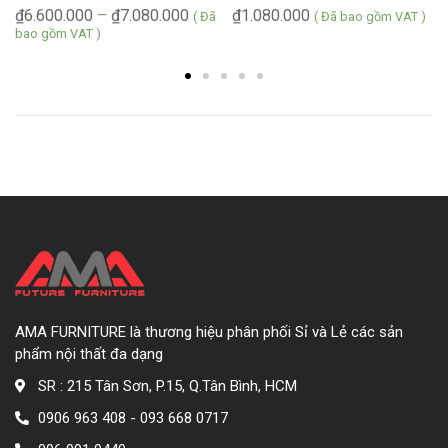
₫
6.600.000
–
₫
7.080.000
₫
1.080.000
( Đã
( Đã bao gồm VAT )
bao gồm VAT )
AMA FURNITURE là thương hiệu phân phối Sỉ và Lẻ các sản
phẩm nội thất đa dạng
SR : 215 Tân Sơn, P.15, Q.Tân Bình, HCM
0906 963 408 - 093 668 0717