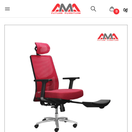
0
₫
0