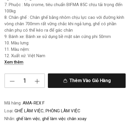
7. Phuộc : Mạ crome, tiêu chuẩn BIFMA 85C chịu tải trọng đến
100kg
8. Chân ghế : Chân ghế bằng nhôm chịu lực cao với đường kính
vòng chân 700mm rất vững chắc khi ngả lưng, ghế có phần
chân phụ có thể kéo ra để gác chân
9. Bánh xe: Bánh xe sử dụng bề mặt sàn cứng phi 50mm
10. Màu lưng:
11. Màu nệm:
12. Xuất xứ: Việt Nam
Xem thêm
Thêm Vào Giỏ Hàng
Mã hàng:
AMA-REX F
Loại:
GHẾ LÀM VIỆC
,
PHÒNG LÀM VIỆC
Nhãn:
ghế làm việc
,
ghế làm việc chân xoay