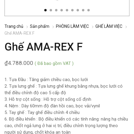
Trang chủ
Sản phẩm
PHÒNG LÀM VIỆC
GHẾ LÀM VIỆC
Ghế AMA-REX F
Ghế AMA-REX F
₫
4.788.000
( Đã bao gồm VAT )
1. Tựa Đầu : Tăng giảm chiều cao, bọc lưới
2. Tựa lưng ghế : Tựa lưng ghế khung bằng nhựa, bọc lưới có
thể điều chỉnh độ cao 5 cấp độ
3. Hỗ trợ cột sống : Hỗ trợ cột sống cố định
4. Nệm : Dày 60mm độ đàn hồi cao, bọc vải/vynil
5. Tay ghế : Tay ghế điều chỉnh 4 chiều
6. Bộ điều khiển : Bộ điều khiển có các tính năng: nâng hạ chiều
cao, chốt ngả lưng ở hai vị trí, điều chỉnh trọng lượng theo
người sử dụng, chốt khóa an toàn