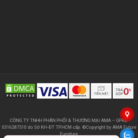
CÔNG TY TNHH PHÂN PHỐI & THƯƠNG MẠI AMA – GPKD:
0316287510 do Sở KH-ĐT TP.HCM cấp. ©Copyright by AMA Future
Furniture