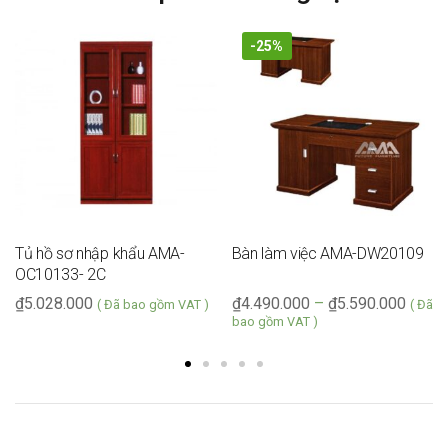
-25%
Tủ hồ sơ nhập khẩu AMA-
Bàn làm việc AMA-DW20109
OC10133- 2C
₫
5.028.000
₫
4.490.000
–
₫
5.590.000
( Đã bao gồm VAT )
( Đã
bao gồm VAT )