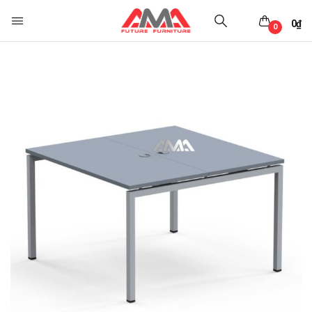
0
₫
0