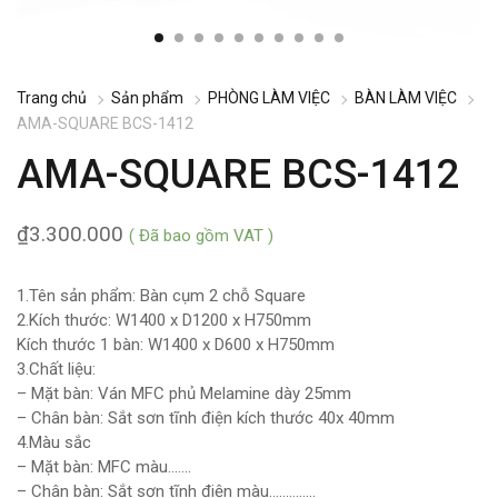
Trang chủ
Sản phẩm
PHÒNG LÀM VIỆC
BÀN LÀM VIỆC
AMA-SQUARE BCS-1412
AMA-SQUARE BCS-1412
₫
3.300.000
( Đã bao gồm VAT )
1.Tên sản phẩm: Bàn cụm 2 chỗ Square
2.Kích thước: W1400 x D1200 x H750mm
Kích thước 1 bàn: W1400 x D600 x H750mm
3.Chất liệu:
– Mặt bàn: Ván MFC phủ Melamine dày 25mm
– Chân bàn: Sắt sơn tĩnh điện kích thước 40x 40mm
4.Màu sắc
– Mặt bàn: MFC màu…….
– Chân bàn: Sắt sơn tĩnh điện màu…………..