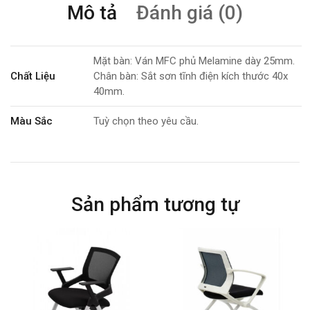
Mô tả
Đánh giá (0)
Mặt bàn: Ván MFC phủ Melamine dày 25mm.
Chất Liệu
Chân bàn: Sắt sơn tĩnh điện kích thước 40x
40mm.
Màu Sắc
Tuỳ chọn theo yêu cầu.
Kích Thước
W1400/1200 x D600/500 x H750mm.
Tính Năng
Bàn chữ L.
Sản phẩm tương tự
Bảo Hành
2 năm.