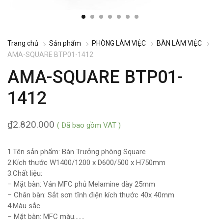
Trang chủ
Sản phẩm
PHÒNG LÀM VIỆC
BÀN LÀM VIỆC
AMA-SQUARE BTP01-1412
AMA-SQUARE BTP01-
1412
₫
2.820.000
( Đã bao gồm VAT )
1.Tên sản phẩm: Bàn Trưởng phòng Square
2.Kích thước W1400/1200 x D600/500 x H750mm
3.Chất liệu:
– Mặt bàn: Ván MFC phủ Melamine dày 25mm
– Chân bàn: Sắt sơn tĩnh điện kích thước 40x 40mm
4.Màu sắc
– Mặt bàn: MFC màu…….