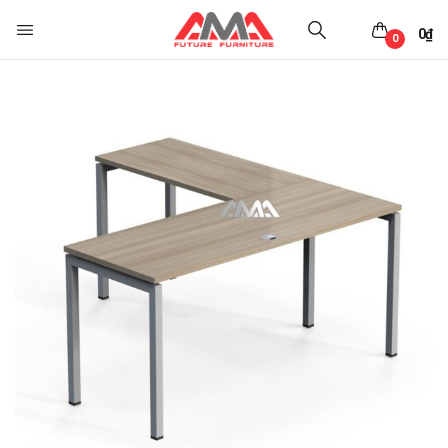
0
₫
0