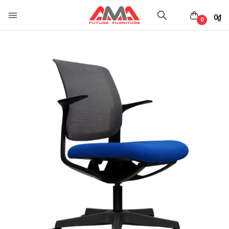
0
₫
0