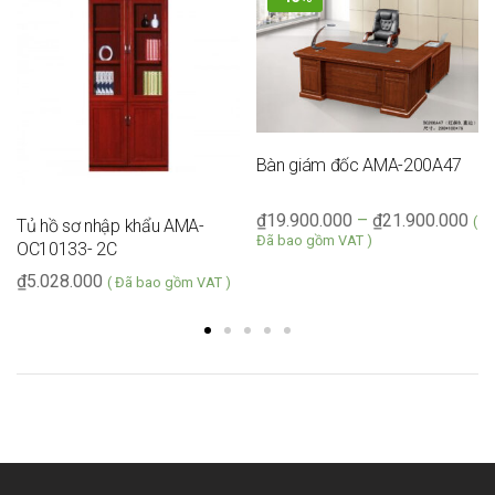
Bàn giám đốc AMA-200A47
₫
19.900.000
–
₫
21.900.000
(
Tủ hồ sơ nhập khẩu AMA-
Đã bao gồm VAT )
OC10133- 2C
₫
5.028.000
( Đã bao gồm VAT )