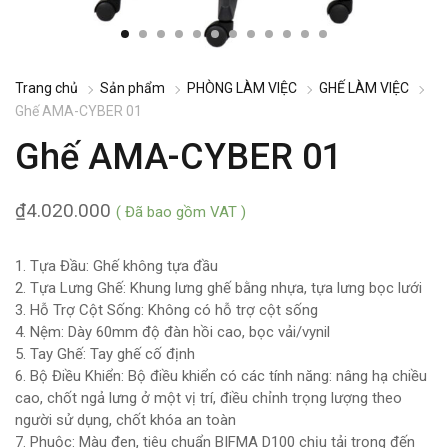
Trang chủ
Sản phẩm
PHÒNG LÀM VIỆC
GHẾ LÀM VIỆC
Ghế AMA-CYBER 01
Ghế AMA-CYBER 01
₫
4.020.000
( Đã bao gồm VAT )
1. Tựa Đầu: Ghế không tựa đầu
2. Tựa Lưng Ghế: Khung lưng ghế bằng nhựa, tựa lưng bọc lưới
3. Hỗ Trợ Cột Sống: Không có hỗ trợ cột sống
4. Nệm: Dày 60mm độ đàn hồi cao, bọc vải/vynil
5. Tay Ghế: Tay ghế cố định
6. Bộ Điều Khiển: Bộ điều khiển có các tính năng: nâng hạ chiều
cao, chốt ngả lưng ở một vị trí, điều chỉnh trọng lượng theo
người sử dụng, chốt khóa an toàn
7. Phuộc: Màu đen, tiêu chuẩn BIFMA D100 chịu tải trọng đến