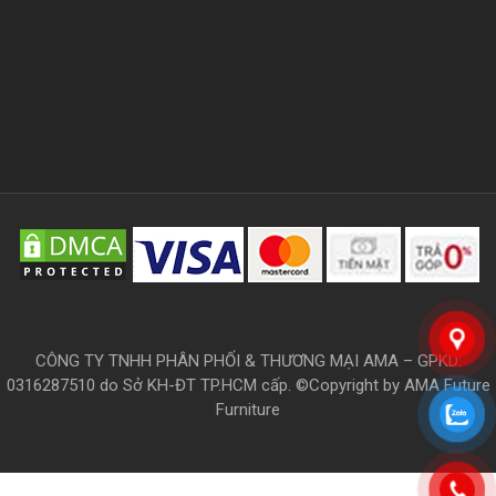
CÔNG TY TNHH PHÂN PHỐI & THƯƠNG MẠI AMA – GPKD:
0316287510 do Sở KH-ĐT TP.HCM cấp. ©Copyright by AMA Future
Furniture