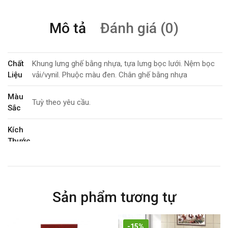
Mô tả
Đánh giá (0)
Chất
Khung lưng ghế bằng nhựa, tựa lưng bọc lưới. Nệm bọc
Liệu
vải/vynil. Phuộc màu đen. Chân ghế bằng nhựa
Màu
Tuỳ theo yêu cầu.
Sắc
Kích
Thước
Tính
Tăng giảm chiều cao. Xoay 360 độ.
Năng
Sản phẩm tương tự
Bảo
3 năm
Hành
-15%