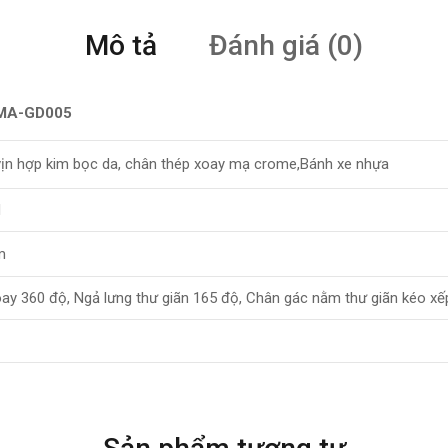
Mô tả
Đánh giá (0)
 AMA-GD005
vịn hợp kim bọc da, chân thép xoay mạ crome,Bánh xe nhựa
M
m
ay 360 độ, Ngả lưng thư giãn 165 độ, Chân gác nằm thư giãn kéo xế