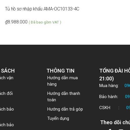
Tủ hồ sơ nhập khẩu AMA-OC10133-4C
₫
8.988.000
( Đã bao gồm VAT )
 SÁCH
THÔNG TIN
TỔNG ĐÀI HỖ
ách vận
Hướng dẫn mua
21:00)
hàng
Mua hàng:
09
ách đổi
Hướng dẫn thanh
Bảo hành:
09
toán
CSKH :
0
ách bảo
Hướng dẫn trả góp
Tuyển dụng
Theo dõi chú
ách bảo