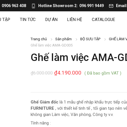
0906 963 408
Hotline Showroom 2
096 991 9449
Email
U TẬP
TIN TỨC
DỰ ÁN
LIÊN HỆ
CATALOGUE
Trang chủ
Sản phẩm
BỘ SƯU TẬP
GHẾ LÀM V
Ghế làm việc AMA-GD005
Ghế làm việc AMA-G
₫
4.190.000
₫
6.000.000
( Đã bao gồm VAT )
Ghế Giám đốc
là 1 mẫu ghế nhập khẩu trực tiếp c
FURNITURE
, với thiết kế tinh tế , tối gian tạo nên
không gian Làm việc, Văn phòng, Công ty v.v.
Tính năng :