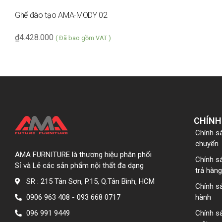
Ghế đào tạo AMA-MODY 02
₫
4.428.000
( Đã bao gồm VAT )
CHÍNH
Chính s
chuyển
AMA FURNITURE là thương hiệu phân phối
Chính s
Sỉ và Lẻ các sản phẩm nội thất đa dạng
trả hàng
SR : 215 Tân Sơn, P.15, Q.Tân Bình, HCM
Chính s
0906 963 408 - 093 668 0717
hành
096 991 9449
Chính s