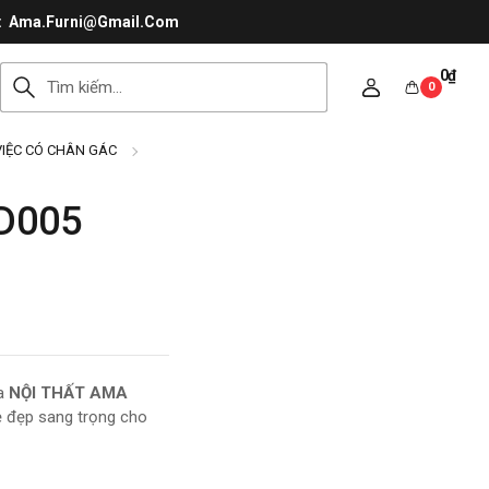
Ama.Furni@Gmail.Com
0
₫
0
IỆC CÓ CHÂN GÁC
D005
ủa
NỘI THẤT AMA
 vẻ đẹp sang trọng cho