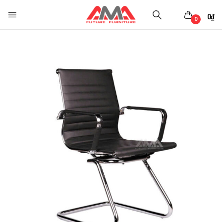
0
₫
0