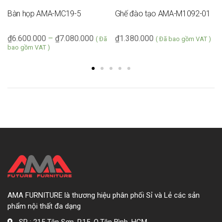
Bàn họp AMA-MC19-5
Ghế đào tạo AMA-M1092-01
₫
6.600.000
–
₫
7.080.000
₫
1.380.000
( Đã
( Đã bao gồm VAT )
bao gồm VAT )
AMA FURNITURE là thương hiệu phân phối Sỉ và Lẻ các sản
phẩm nội thất đa dạng
SR : 215 Tân Sơn, P.15, Q.Tân Bình, HCM