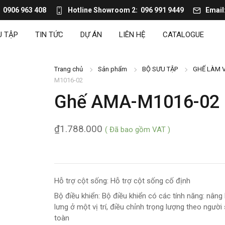
0906 963 408
Hotline Showroom 2
096 991 9449
Email
U TẬP
TIN TỨC
DỰ ÁN
LIÊN HỆ
CATALOGUE
Trang chủ
Sản phẩm
BỘ SƯU TẬP
GHẾ LÀM V
M1016-02
Ghế AMA-M1016-02
₫
1.788.000
( Đã bao gồm VAT )
Hỗ trợ cột sống: Hỗ trợ cột sống cố định
Bộ điều khiển: Bộ điều khiển có các tính năng: nâng
lưng ở một vị trí, điều chỉnh trọng lượng theo người
toàn