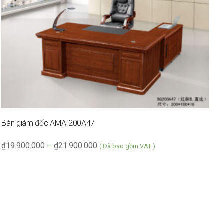
Bàn giám đốc AMA-200A47
₫
19.900.000
–
₫
21.900.000
( Đã bao gồm VAT )
B
₫