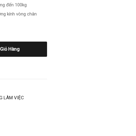
ọng đến 100kg
ờng kính vòng chân
Giỏ Hàng
G LÀM VIỆC