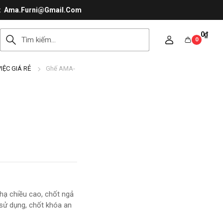
Ama.Furni@Gmail.Com
0
₫
0
IỆC GIÁ RẺ
Ghế AMA-
 hạ chiều cao, chốt ngả
 sử dụng, chốt khóa an