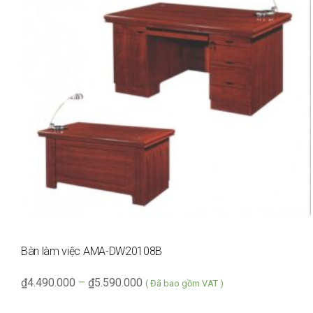
Bàn làm việc AMA-DW20108B
₫
4.490.000
–
₫
5.590.000
( Đã bao gồm VAT )