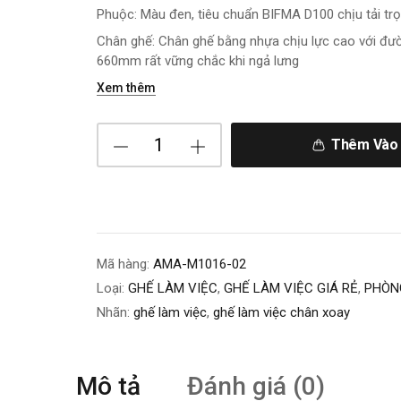
Phuộc: Màu đen, tiêu chuẩn BIFMA D100 chịu tải tr
Chân ghế: Chân ghế bằng nhựa chịu lực cao với đư
660mm rất vững chắc khi ngả lưng
Xem thêm
Thêm Vào 
Mã hàng:
AMA-M1016-02
Loại:
GHẾ LÀM VIỆC
,
GHẾ LÀM VIỆC GIÁ RẺ
,
PHÒN
Nhãn:
ghế làm việc
,
ghế làm việc chân xoay
Mô tả
Đánh giá (0)