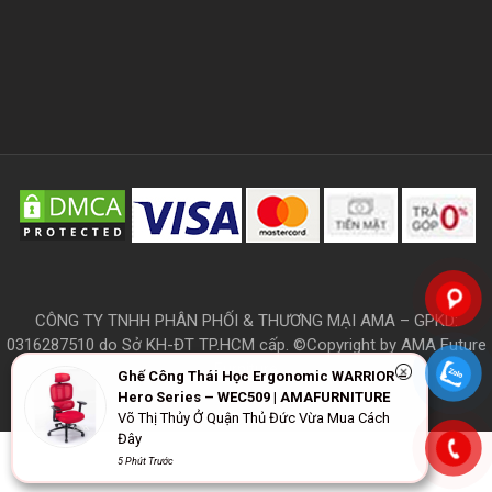
CÔNG TY TNHH PHÂN PHỐI & THƯƠNG MẠI AMA – GPKD:
0316287510 do Sở KH-ĐT TP.HCM cấp. ©Copyright by AMA Future
Furniture
Ghế Công Thái Học Ergonomic WARRIOR –
Hero Series – WEC509 | AMAFURNITURE
Võ Thị Thủy Ở Quận Thủ Đức Vừa Mua Cách
Đây
THÔNG TIN
5 Phút Trước