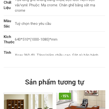
Chất
vải/vynil. Phuộc: Mạ crome. Chân ghế bằng sắt mạ
Liệu
crome
Màu
Tuỳ chọn theo yêu cầu
Sắc
Kích
640*510*(1000-1080)*mm
Thước
Tính
Xoay 360 độ, Tăng/giảm chiều cao. Gật gù bập bênh
Năng
Bảo
2 năm
Hành
Sản phẩm tương tự
-15%