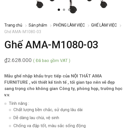
Trang chủ
Sản phẩm
PHÒNG LÀM VIỆC
GHẾ LÀM VIỆC
Ghế AMA-M1080-03
Ghế AMA-M1080-03
₫
2.628.000
( Đã bao gồm VAT )
Mẫu ghế nhập khẩu trực tiếp của NỘI THẤT AMA
FURNITURE , với thiết kế tinh tế , tối gian tạo nên vẻ đẹp
sang trọng cho không gian Công ty, phòng họp, trường học
v.v.
Tính năng :
Chất lượng bền chắc, sử dụng lâu dài
Dễ dàng lau chùi, vệ sinh
Chống va đập tốt, màu sắc sống động