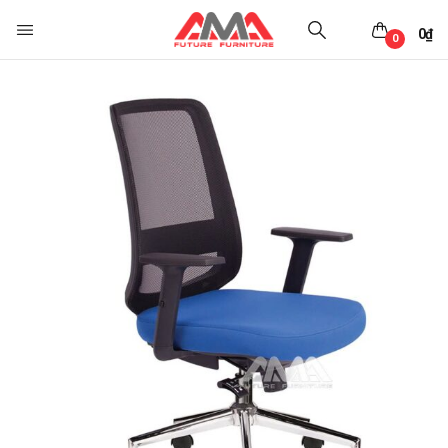
0
₫
0