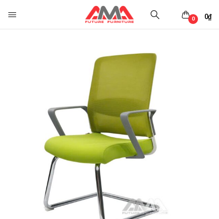
0
₫
0