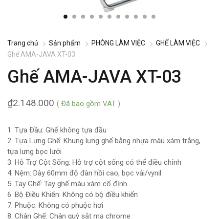
Trang chủ
Sản phẩm
PHÒNG LÀM VIỆC
GHẾ LÀM VIỆC
Ghế AMA-JAVA XT-03
Ghế AMA-JAVA XT-03
₫
2.148.000
( Đã bao gồm VAT )
1. Tựa Đầu: Ghế không tựa đầu
2. Tựa Lưng Ghế: Khung lưng ghế bằng nhựa màu xám trắng,
tựa lưng bọc lưới
3. Hỗ Trợ Cột Sống: Hỗ trợ cột sống có thể điều chỉnh
4. Nệm: Dày 60mm độ đàn hồi cao, bọc vải/vynil
5. Tay Ghế: Tay ghế màu xám cố định
6. Bộ Điều Khiển: Không có bộ điều khiển
7. Phuộc: Không có phuộc hơi
8. Chân Ghế: Chân quỳ sắt mạ chrome