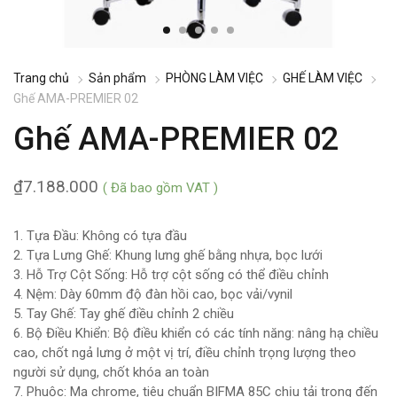
Trang chủ
Sản phẩm
PHÒNG LÀM VIỆC
GHẾ LÀM VIỆC
Ghế AMA-PREMIER 02
Ghế AMA-PREMIER 02
₫
7.188.000
( Đã bao gồm VAT )
1. Tựa Đầu: Không có tựa đầu
2. Tựa Lưng Ghế: Khung lưng ghế bằng nhựa, bọc lưới
3. Hỗ Trợ Cột Sống: Hỗ trợ cột sống có thể điều chỉnh
4. Nệm: Dày 60mm độ đàn hồi cao, bọc vải/vynil
5. Tay Ghế: Tay ghế điều chỉnh 2 chiều
6. Bộ Điều Khiển: Bộ điều khiển có các tính năng: nâng hạ chiều
cao, chốt ngả lưng ở một vị trí, điều chỉnh trọng lượng theo
người sử dụng, chốt khóa an toàn
7. Phuộc: Mạ chrome, tiêu chuẩn BIFMA 85C chịu tải trọng đến