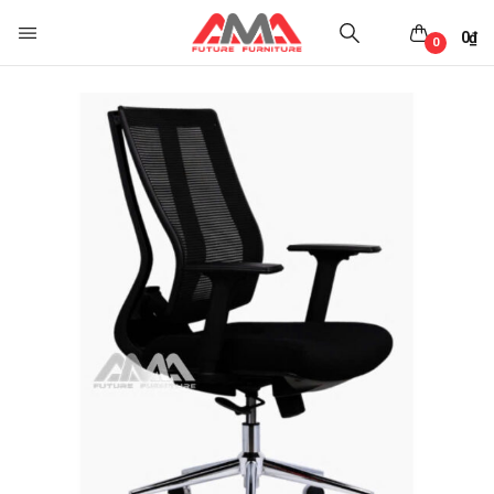
0
₫
0