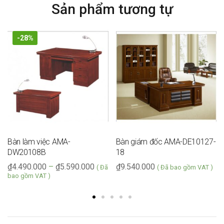
Sản phẩm tương tự
-28%
Bàn làm việc AMA-
Bàn giám đốc AMA-DE10127-
DW20108B
18
₫
4.490.000
–
₫
5.590.000
₫
9.540.000
( Đã
( Đã bao gồm VAT )
bao gồm VAT )