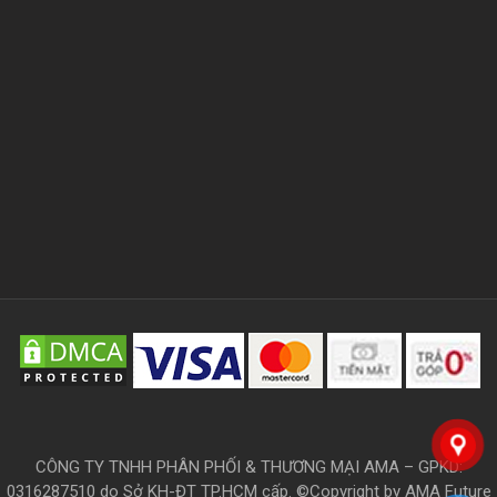
CÔNG TY TNHH PHÂN PHỐI & THƯƠNG MẠI AMA – GPKD:
0316287510 do Sở KH-ĐT TP.HCM cấp. ©Copyright by AMA Future